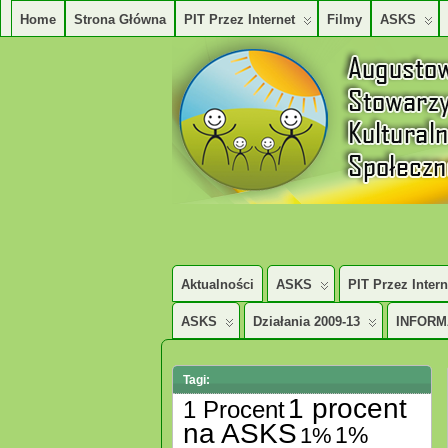
Home
Strona Główna
PIT Przez Internet
Filmy
ASKS
AUGUSTOWSKIE STOWARZYSZENE KUL
Aktualności
ASKS
PIT Przez Intern
ASKS
Działania 2009-13
INFORM
Tagi:
1 procent
1 Procent
na ASKS
1%
1%