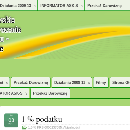
Działania 2009-13
INFORMATOR ASK-S
Przekaż Darowiznę
TURALNO – SPOŁECZNE
et
Przekaż Darowiznę
Działania 2009-13
Filmy
Strona G
ATOR ASK-S
Przekaż Darowiznę
1 % podatku
lut
03
2010
1,5 % KRS 0000237085
,
Aktualności