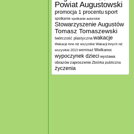
Powiat Augustowski
promocja 1 procentu
sport
spotkanie
spotkanie autorskie
Stowarzyszenie Augustów
Tomasz Tomaszewski
wakacje
twórczość plastyczna
Wakacje inne niż wszystkie
Wakacji innych niż
Wielkanoc
wernisaż
wszystkie-2013
wypoczynek dzieci
wystawa
zaproszenie
obrazów
Zbiórka publiczna
życzenia