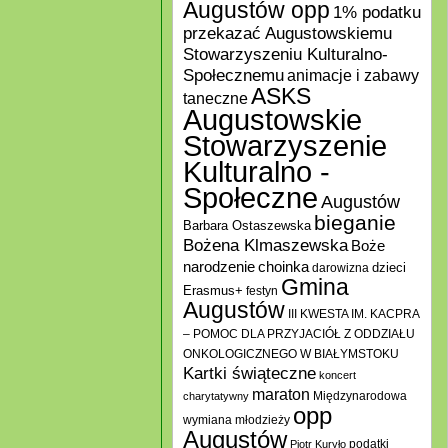
Augustów opp
1% podatku
przekazać Augustowskiemu
Stowarzyszeniu Kulturalno-
Społecznemu
animacje i zabawy
ASKS
taneczne
Augustowskie
Stowarzyszenie
Kulturalno -
Społeczne
Augustów
bieganie
Barbara Ostaszewska
Bożena Klmaszewska
Boże
choinka
narodzenie
darowizna
dzieci
Gmina
Erasmus+
festyn
Augustów
III KWESTA IM. KACPRA
– POMOC DLA PRZYJACIÓŁ Z ODDZIAŁU
ONKOLOGICZNEGO W BIAŁYMSTOKU
Kartki świąteczne
koncert
maraton
Międzynarodowa
charytatywny
opp
wymiana młodzieży
Augustów
podatki
Piotr Kuryło