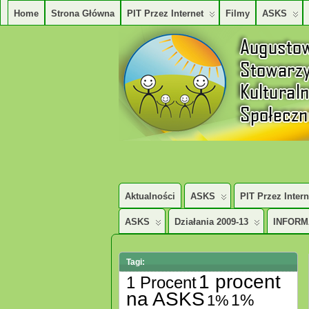
Home
Strona Główna
PIT Przez Internet
Filmy
ASKS
AUGUSTOWSKIE STOWARZYSZENE KUL
Aktualności
ASKS
PIT Przez Intern
ASKS
Działania 2009-13
INFORM
Tagi:
1 procent
1 Procent
na ASKS
1%
1%