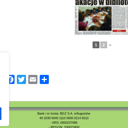
1
2
►
Facebook
Twitter
Email
Share
a
Bank i nr konta: BGŻ S.A. o/Augustów
40 2030 0045 1110 0000 0214 5510
- KRS: 0000237085
- REGON: 200023450