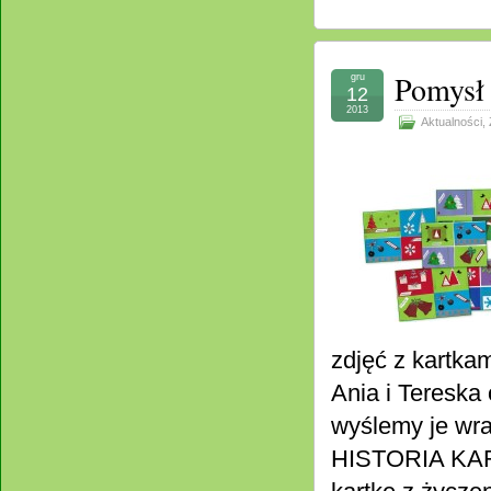
Pomysł 
gru
12
2013
Aktualności
,
zdjęć z kartka
Ania i Tereska
wyślemy je wra
HISTORIA KAR