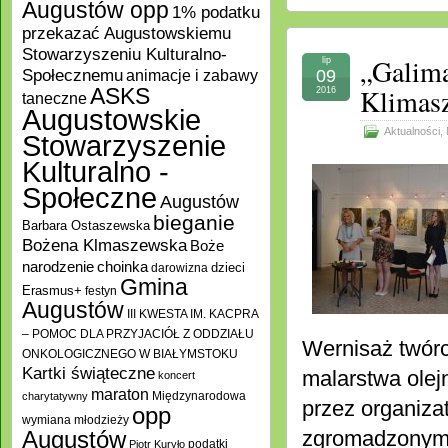
Augustów opp
1% podatku
przekazać Augustowskiemu
Stowarzyszeniu Kulturalno-
„Galima
lip
Społecznemu
09
animacje i zabawy
Klimas
ASKS
2016
taneczne
Augustowskie
Aktualności
,
Stowarzyszenie
Kulturalno -
Społeczne
Augustów
bieganie
Barbara Ostaszewska
Bożena Klmaszewska
Boże
choinka
narodzenie
darowizna
dzieci
Gmina
Erasmus+
festyn
Augustów
III KWESTA IM. KACPRA
– POMOC DLA PRZYJACIÓŁ Z ODDZIAŁU
Wernisaż twór
ONKOLOGICZNEGO W BIAŁYMSTOKU
Kartki świąteczne
malarstwa olej
koncert
maraton
Międzynarodowa
charytatywny
przez organiza
opp
wymiana młodzieży
zgromadzonym 
Augustów
podatki
Piotr Kuryło