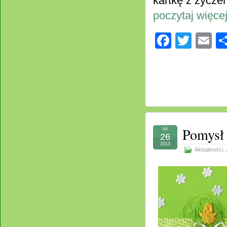
kartkę z życze
poczytaj więcej
Facebo
Twitt
E
Pomysł 
lut
26
2013
Aktualności
,