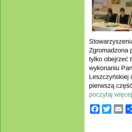
Stowarzyszeni
Zgromadzona p
tylko obejrzeć 
wykonaniu Pani
Leszczyńskiej i
pierwszą część
poczytaj więcej
Facebo
Twitt
E