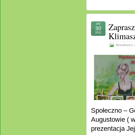
Zapras
paź
30
Klimasz
2012
Aktualności
,
Społeczno – G
Augustowie ( w
prezentacja Jej