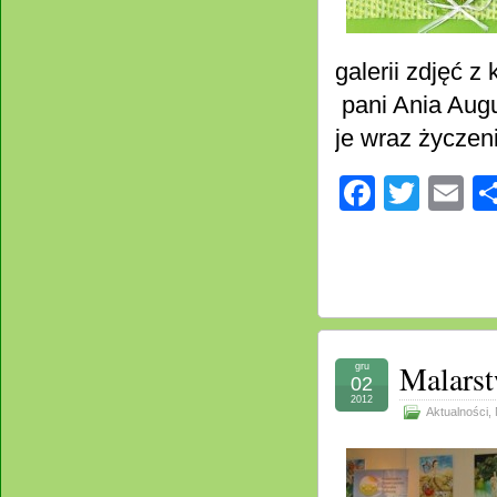
galerii zdjęć 
pani Ania Aug
je wraz życze
Facebo
Twitt
E
Malarst
gru
02
2012
Aktualności
,