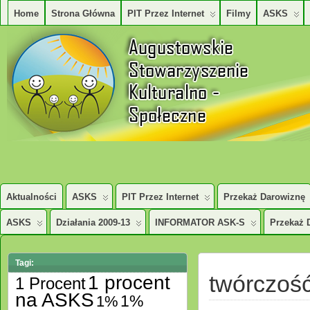
Home
Strona Główna
PIT Przez Internet
Filmy
ASKS
AUGUSTOWSKIE STOWARZYSZENE KULTURALNO – SPOŁECZNE
Aktualności
ASKS
PIT Przez Internet
Przekaż Darowiznę
ASKS
Działania 2009-13
INFORMATOR ASK-S
Przekaż 
Tagi:
twórczość
1 procent
1 Procent
na ASKS
1%
1%