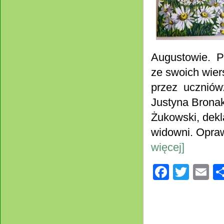
Augustowie. P
ze swoich wier
przez uczniówz
Justyna Bronak
Żukowski, dekl
widowni. Opra
więcej]
Facebo
Twitt
E