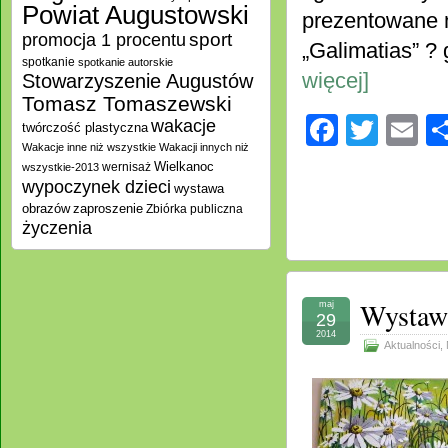
Powiat Augustowski
prezentowane n
promocja 1 procentu
sport
„Galimatias” ?
spotkanie
spotkanie autorskie
więcej]
Stowarzyszenie Augustów
Tomasz Tomaszewski
Facebo
Twitt
E
wakacje
twórczość plastyczna
Wakacje inne niż wszystkie
Wakacji innych niż
Wielkanoc
wernisaż
wszystkie-2013
wypoczynek dzieci
wystawa
zaproszenie
obrazów
Zbiórka publiczna
życzenia
Wystaw
maj
29
2014
Aktualności
,