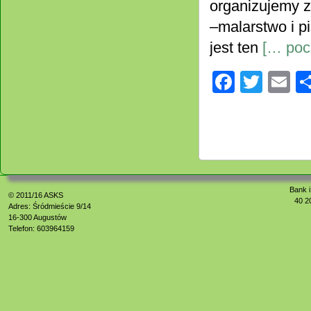
organizujemy z
–malarstwo i 
jest ten
[… pocz
Facebo
Twitt
E
Bank i
© 2011/16
ASKS
40 2
Adres: Śródmieście 9/14
16-300 Augustów
Telefon: 603964159