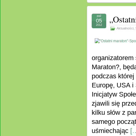
„Ostatn
paź
05
2012
Aktualności
,
organizatorem 
Maraton?, będą
podczas której
Europę, USA i 
Inicjatyw Społ
zjawili się pr
kilku słów z p
samego początk
uśmiechając
[