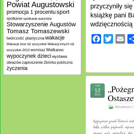
Powiat Augustowski
przyczyniły się
promocja 1 procentu
sport
książkę pani B
spotkanie
spotkanie autorskie
wdzięczności
Stowarzyszenie Augustów
Tomasz Tomaszewski
Facebo
Twitt
E
wakacje
twórczość plastyczna
Wakacje inne niż wszystkie
Wakacji innych niż
Wielkanoc
wernisaż
wszystkie-2013
wypoczynek dzieci
wystawa
zaproszenie
obrazów
Zbiórka publiczna
życzenia
„Pożegn
cze
12
Ostasze
2013
Aktualności
,