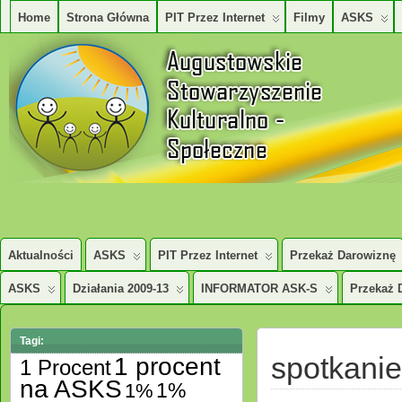
Home
Strona Główna
PIT Przez Internet
Filmy
ASKS
AUGUSTOWSKIE STOWARZYSZENE KULTURALNO – SPOŁECZNE
Aktualności
ASKS
PIT Przez Internet
Przekaż Darowiznę
ASKS
Działania 2009-13
INFORMATOR ASK-S
Przekaż 
Tagi:
spotkanie
1 procent
1 Procent
na ASKS
1%
1%