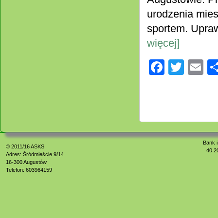
urodzenia mies
sportem. Upraw
więcej]
Facebo
Twitt
E
Bank i
© 2011/16
ASKS
40 2
Adres: Śródmieście 9/14
16-300 Augustów
Telefon: 603964159