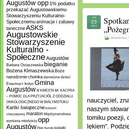
Augustów opp
1% podatku
przekazać Augustowskiemu
Stowarzyszeniu Kulturalno-
Spotkan
cze
Społecznemu
23
animacje i zabawy
„Pożegn
ASKS
2013
taneczne
Augustowskie
Aktualności
,
Stowarzyszenie
Kulturalno -
Społeczne
Augustów
bieganie
Barbara Ostaszewska
Bożena Klmaszewska
Boże
choinka
narodzenie
darowizna
dzieci
Gmina
Erasmus+
festyn
Augustów
III KWESTA IM. KACPRA
– POMOC DLA PRZYJACIÓŁ Z ODDZIAŁU
nauczyciel, zn
ONKOLOGICZNEGO W BIAŁYMSTOKU
Kartki świąteczne
naszym stowar
koncert
maraton
Międzynarodowa
charytatywny
tomiku poezji,
opp
wymiana młodzieży
lękiem”. Podzi
Augustów
podatki
Piotr Kuryło