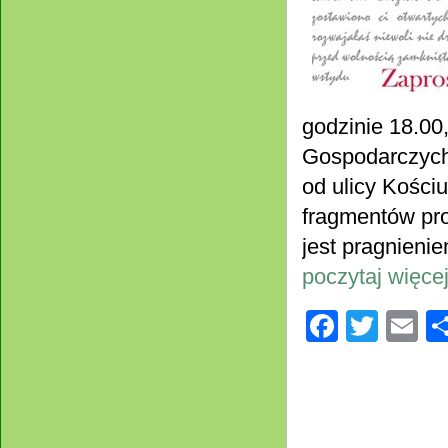
godzinie 18.00
Gospodarczych
od ulicy Kośc
fragmentów pro
jest pragnieni
poczytaj więcej
Facebo
Twitt
E