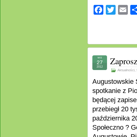
Facebo
Twitt
E
Zaprosz
wrz
27
2012
Aktualności
,
Augustowskie 
spotkanie z Pi
będącej zapise
przebiegł 20 ty
października 20
Społeczno ? G
Augustowie. Pi