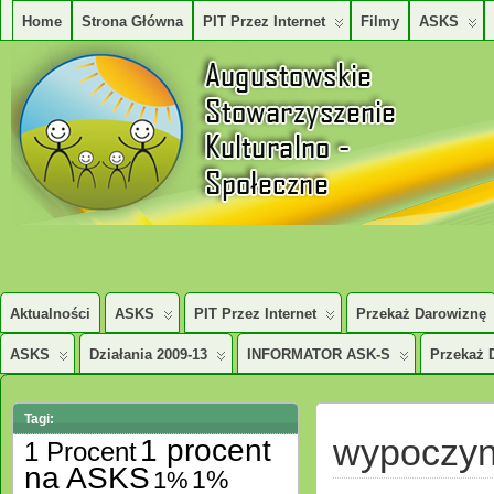
Home
Strona Główna
PIT Przez Internet
Filmy
ASKS
AUGUSTOWSKIE STOWARZYSZENE KULTURALNO – SPOŁECZNE
Aktualności
ASKS
PIT Przez Internet
Przekaż Darowiznę
ASKS
Działania 2009-13
INFORMATOR ASK-S
Przekaż 
Tagi:
wypoczyn
1 procent
1 Procent
na ASKS
1%
1%