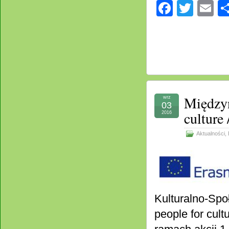
Facebo
Twitt
E
Międzyn
wrz
03
culture 
2016
Aktualności
,
Kulturalno-Społ
people for cul