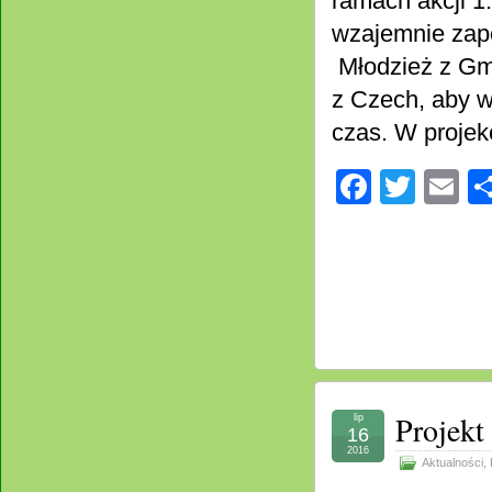
ramach akcji 1
wzajemnie zapo
Młodzież z Gmi
z Czech, aby w
czas. W projek
Facebo
Twitt
E
Projekt
lip
16
2016
Aktualności
,