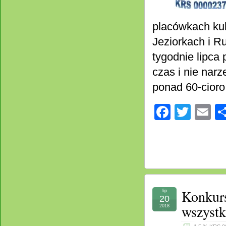
placówkach kul
Jeziorkach i R
tygodnie lipca
czas i nie nar
ponad 60-cior
Facebo
Twitt
E
Konkurs
lip
20
wszystk
2018