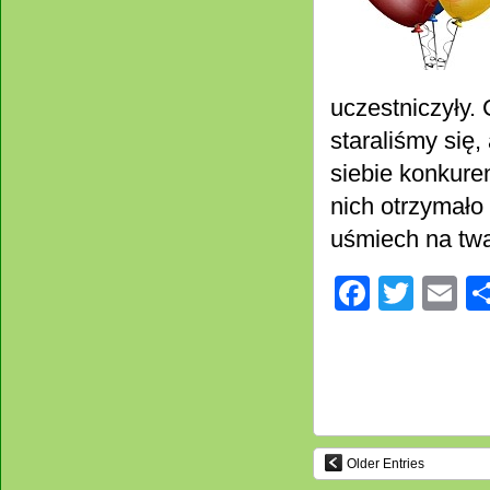
uczestniczyły.
staraliśmy się
siebie konkure
nich otrzymało
uśmiech na tw
Facebo
Twitt
E
Older Entries