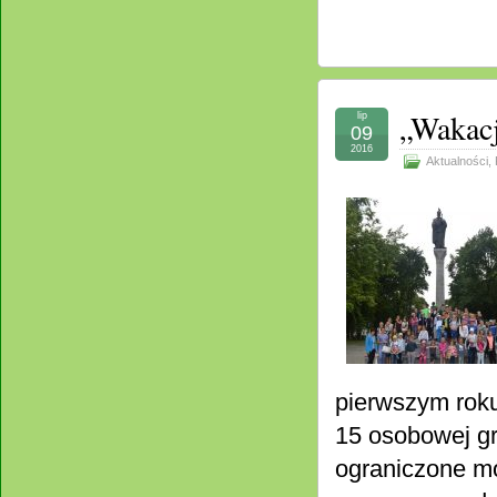
„Wakacj
lip
09
2016
Aktualności
,
pierwszym roku
15 osobowej gr
ograniczone mo