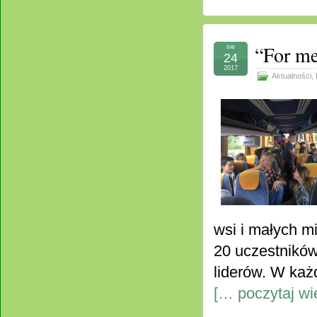
“For me,
sie
24
2017
Aktualności
,
wsi i małych m
20 uczestników
liderów. W każ
[… poczytaj wi