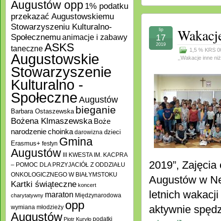
Augustów opp
1% podatku
przekazać Augustowskiemu
Stowarzyszeniu Kulturalno-
Wakacje
lip
Społecznemu
17
animacje i zabawy
ASKS
2019
taneczne
1,5 % KRS 0
Augustowskie
,,Wakacje inne ni
Stowarzyszenie
Kulturalno -
Społeczne
Augustów
bieganie
Barbara Ostaszewska
Bożena Klmaszewska
Boże
choinka
narodzenie
darowizna
dzieci
Gmina
Erasmus+
festyn
Augustów
III KWESTA IM. KACPRA
2019”, Zajęcia
– POMOC DLA PRZYJACIÓŁ Z ODDZIAŁU
ONKOLOGICZNEGO W BIAŁYMSTOKU
Augustów w Net
Kartki świąteczne
koncert
letnich wakacji
maraton
Międzynarodowa
charytatywny
opp
aktywnie spędz
wymiana młodzieży
Augustów
podatki
Piotr Kuryło