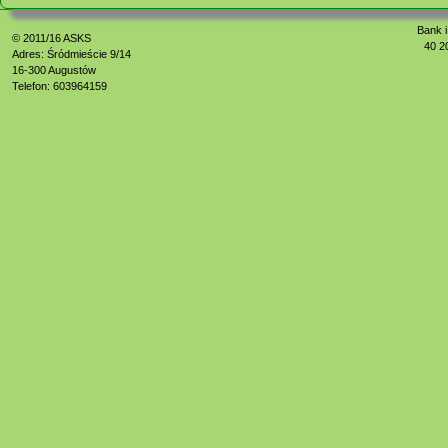
Bank i
© 2011/16
ASKS
40 2
Adres: Śródmieście 9/14
16-300 Augustów
Telefon: 603964159