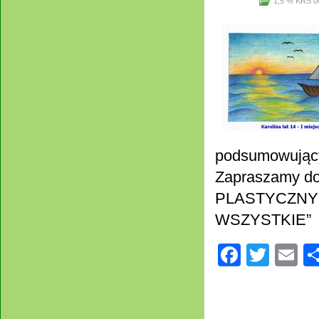
1,5 % KRS 0
podsumowującym
Zapraszamy do
PLASTYCZNY 
WS
Facebo
Twitt
E