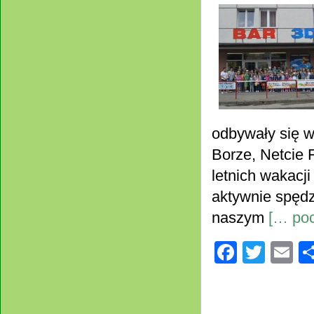
odbywały się 
Borze, Netcie 
letnich wakacj
aktywnie spędz
naszym
[… poc
Facebo
Twitt
E