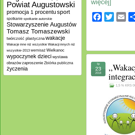
więcej]
Powiat Augustowski
promocja 1 procentu
sport
Facebo
Twitt
E
spotkanie
spotkanie autorskie
Stowarzyszenie Augustów
Tomasz Tomaszewski
wakacje
twórczość plastyczna
Wakacje inne niż wszystkie
Wakacji innych niż
Wielkanoc
wernisaż
wszystkie-2013
wypoczynek dzieci
wystawa
zaproszenie
obrazów
Zbiórka publiczna
,,Wakac
lip
23
życzenia
integra
2018
1,5 % KRS 0