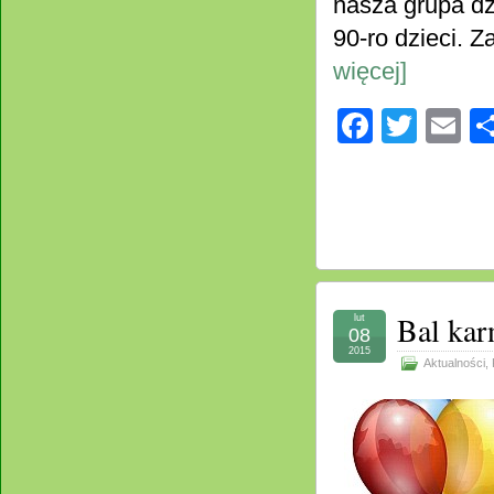
nasza grupa dzi
90-ro dzieci. 
więcej]
Facebo
Twitt
E
Bal kar
lut
08
2015
Aktualności
,