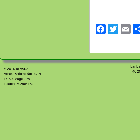
Facebo
Twitt
E
Bank i
© 2011/16
ASKS
40 2
Adres: Śródmieście 9/14
16-300 Augustów
Telefon: 603964159