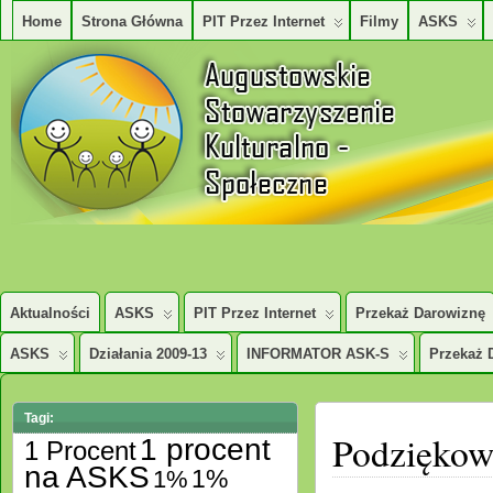
Home
Strona Główna
PIT Przez Internet
Filmy
ASKS
AUGUSTOWSKIE STOWARZYSZENE KULTURALNO – SPOŁECZNE
Aktualności
ASKS
PIT Przez Internet
Przekaż Darowiznę
ASKS
Działania 2009-13
INFORMATOR ASK-S
Przekaż 
Tagi:
Podziękow
1 procent
1 Procent
na ASKS
1%
1%