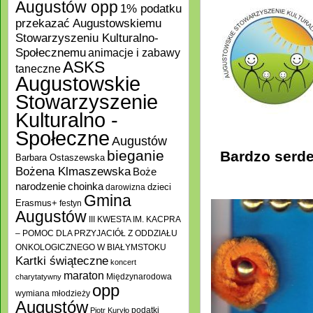
Augustów opp
1% podatku
przekazać Augustowskiemu
Stowarzyszeniu Kulturalno-
Społecznemu
animacje i zabawy
ASKS
taneczne
Augustowskie
Stowarzyszenie
Kulturalno -
Społeczne
Augustów
bieganie
Bardzo serde
Barbara Ostaszewska
Bożena Klmaszewska
Boże
choinka
narodzenie
darowizna
dzieci
Gmina
Erasmus+
festyn
Augustów
III KWESTA IM. KACPRA
– POMOC DLA PRZYJACIÓŁ Z ODDZIAŁU
ONKOLOGICZNEGO W BIAŁYMSTOKU
Kartki świąteczne
koncert
maraton
Międzynarodowa
charytatywny
opp
wymiana młodzieży
Augustów
podatki
Piotr Kuryło