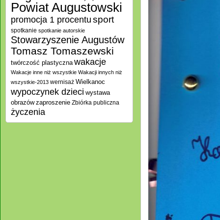
Powiat Augustowski
promocja 1 procentu
sport
spotkanie
spotkanie autorskie
Stowarzyszenie Augustów
Tomasz Tomaszewski
wakacje
twórczość plastyczna
Wakacje inne niż wszystkie
Wakacji innych niż
Wielkanoc
wernisaż
wszystkie-2013
wypoczynek dzieci
wystawa
zaproszenie
obrazów
Zbiórka publiczna
życzenia