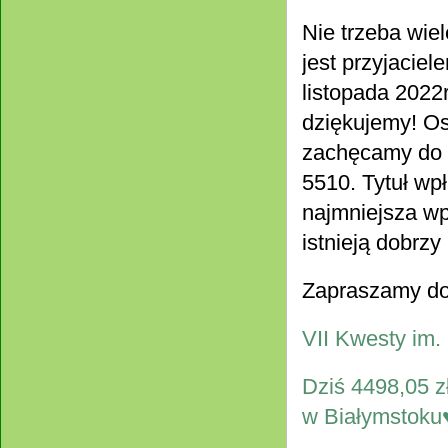
Nie trzeba wie
jest przyjacie
listopada 2022
dziękujemy! Os
zachęcamy do w
5510. Tytuł w
najmniejsza wp
istnieją dobrzy
Zapraszamy do o
VII Kwesty im.
Dziś 4498,05 z
w Białymstoku♥