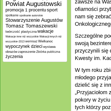
zawsze na Was
Powiat Augustowski
ofiarności prz
promocja 1 procentu
sport
nam się zebrać
spotkanie
spotkanie autorskie
Stowarzyszenie Augustów
Onkologiczneg
Tomasz Tomaszewski
wakacje
twórczość plastyczna
Szczególne pod
Wakacje inne niż wszystkie
Wakacji innych niż
Wielkanoc
wernisaż
wszystkie-2013
swoją bezinter
wypoczynek dzieci
wystawa
przyczynili się
zaproszenie
obrazów
Zbiórka publiczna
życzenia
Kwesty im. Kac
W tym roku zbi
młodego przyjac
dzielić się z 
„Przyjaciołom 
pokory w życiu
tych którzy poz