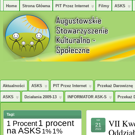
Home
Strona Główna
PIT Przez Internet
Filmy
ASKS
AUGUSTOWSKIE STOWARZYSZENE KULTURALNO – SPOŁECZNE
Aktualności
ASKS
PIT Przez Internet
Przekaż Darowiznę
ASKS
Działania 2009-13
INFORMATOR ASK-S
Przekaż 
Tagi:
VII Kwe
1 procent
sie
1 Procent
21
na ASKS
Oddział
1%
1%
2022