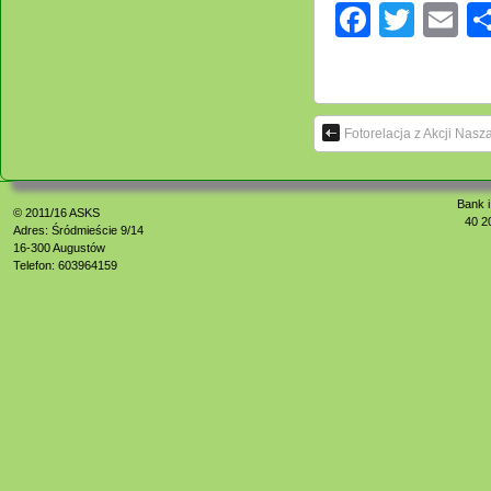
Facebo
Twitt
E
Fotorelacja z Akcji Nas
Bank i
© 2011/16
ASKS
40 2
Adres: Śródmieście 9/14
16-300 Augustów
Telefon: 603964159