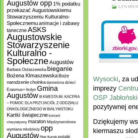
Augustów opp
1% podatku
1,5 % KRS 0
przekazać Augustowskiemu
Stowarzyszeniu Kulturalno-
Społecznemu
animacje i zabawy
ASKS
taneczne
Augustowskie
Stowarzyszenie
Kulturalno -
Społeczne
Augustów
bieganie
Barbara Ostaszewska
Bożena Klmaszewska
Boże
Wysocki
, za u
choinka
narodzenie
darowizna
dzieci
Gmina
imprezy
Centru
Erasmus+
festyn
Augustów
OSP Jabłoński
III KWESTA IM. KACPRA
– POMOC DLA PRZYJACIÓŁ Z ODDZIAŁU
pozytywnej ene
ONKOLOGICZNEGO W BIAŁYMSTOKU
Kartki świąteczne
koncert
Dziękujemy ws
maraton
Międzynarodowa
charytatywny
opp
kiermaszu słod
wymiana młodzieży
Augustów
podatki
Piotr Kuryło