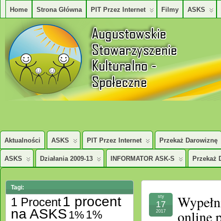
Home
Strona Główna
PIT Przez Internet
Filmy
ASKS
AUGUSTOWSKIE STOWARZYSZENE KULTURALNO – SPOŁECZNE
Aktualności
ASKS
PIT Przez Internet
Przekaż Darowiznę
ASKS
Działania 2009-13
INFORMATOR ASK-S
Przekaż 
Tagi:
Wypełni
1 procent
sty
1 Procent
17
na ASKS
online p
1%
1%
2017