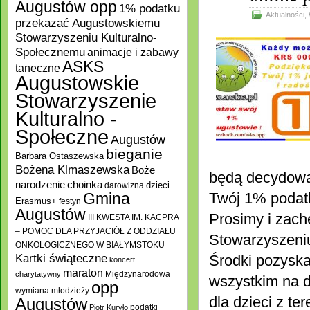
Augustów opp
1% podatku
Aktualności
,
przekazać Augustowskiemu
Stowarzyszeniu Kulturalno-
Społecznemu
animacje i zabawy
ASKS
taneczne
Augustowskie
Stowarzyszenie
Kulturalno -
Społeczne
Augustów
bieganie
Barbara Ostaszewska
Bożena Klmaszewska
Boże
będą decydować
choinka
narodzenie
darowizna
dzieci
Gmina
Twój 1% podat
Erasmus+
festyn
Augustów
Prosimy i zac
III KWESTA IM. KACPRA
– POMOC DLA PRZYJACIÓŁ Z ODDZIAŁU
Stowarzyszeniu
ONKOLOGICZNEGO W BIAŁYMSTOKU
Kartki świąteczne
Środki pozyska
koncert
maraton
Międzynarodowa
charytatywny
wszystkim na d
opp
wymiana młodzieży
dla dzieci z t
Augustów
podatki
Piotr Kuryło