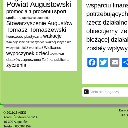
Powiat Augustowski
wsparciu finan
promocja 1 procentu
sport
potrzebujących
spotkanie
spotkanie autorskie
rzecz działalno
Stowarzyszenie Augustów
Tomasz Tomaszewski
obiecujemy, że
wakacje
twórczość plastyczna
bieżącej dział
Wakacje inne niż wszystkie
Wakacji innych niż
zostały wpływy
Wielkanoc
wernisaż
wszystkie-2013
wypoczynek dzieci
wystawa
Facebo
Twitt
E
zaproszenie
obrazów
Zbiórka publiczna
życzenia
Dieta dla biegacza
Bank i
© 2011/16
ASKS
40 2
Adres: Śródmieście 9/14
16-300 Augustów
Telefon: 603964159