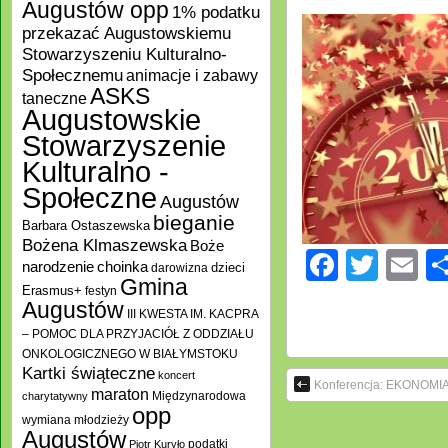
Augustów opp
1% podatku
przekazać Augustowskiemu
Stowarzyszeniu Kulturalno-
Społecznemu
animacje i zabawy
ASKS
taneczne
Augustowskie
Stowarzyszenie
Kulturalno -
Społeczne
Augustów
bieganie
Barbara Ostaszewska
Bożena Klmaszewska
Boże
Facebo
Twitt
E
choinka
narodzenie
darowizna
dzieci
Gmina
Erasmus+
festyn
Augustów
III KWESTA IM. KACPRA
– POMOC DLA PRZYJACIÓŁ Z ODDZIAŁU
ONKOLOGICZNEGO W BIAŁYMSTOKU
Kartki świąteczne
koncert
Konferencja: EKONOM
maraton
Międzynarodowa
charytatywny
opp
wymiana młodzieży
Augustów
podatki
Piotr Kuryło