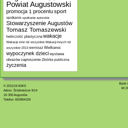
Powiat Augustowski
promocja 1 procentu
sport
spotkanie
spotkanie autorskie
Stowarzyszenie Augustów
Tomasz Tomaszewski
wakacje
twórczość plastyczna
Wakacje inne niż wszystkie
Wakacji innych niż
Wielkanoc
wernisaż
wszystkie-2013
wypoczynek dzieci
wystawa
zaproszenie
obrazów
Zbiórka publiczna
życzenia
Bank i
© 2011/16
ASKS
40 2
Adres: Śródmieście 9/14
16-300 Augustów
Telefon: 603964159