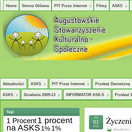
Home
Strona Główna
PIT Przez Internet
Filmy
ASKS
AUGUSTOWSKIE STOWARZYSZENE KULTURALNO – SPOŁECZNE
Aktualności
ASKS
PIT Przez Internet
Przekaż Darowiznę
ASKS
Działania 2009-13
INFORMATOR ASK-S
Przekaż 
Tagi:
Życzen
1 procent
sty
1 Procent
01
na ASKS
1%
1%
2012
Aktualności
,