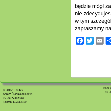
będzie mógł za
nie zdecydujesz
w tym szczegól
zapraszamy na
Facebo
Twitt
E
Bank i
© 2011/16
ASKS
40 2
Adres: Śródmieście 9/14
16-300 Augustów
Telefon: 603964159