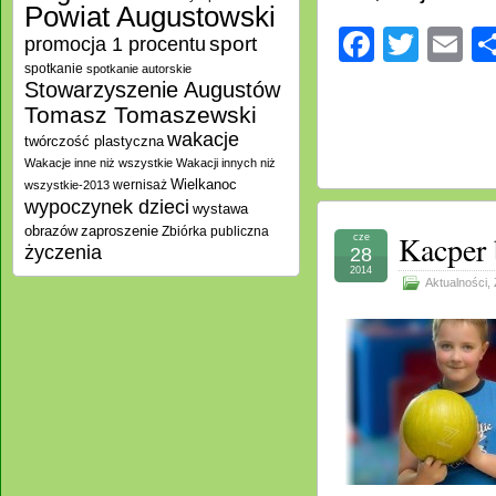
Powiat Augustowski
Facebo
Twitt
E
promocja 1 procentu
sport
spotkanie
spotkanie autorskie
Stowarzyszenie Augustów
Tomasz Tomaszewski
wakacje
twórczość plastyczna
Wakacje inne niż wszystkie
Wakacji innych niż
Wielkanoc
wernisaż
wszystkie-2013
wypoczynek dzieci
wystawa
zaproszenie
obrazów
Zbiórka publiczna
Kacper 
cze
życzenia
28
2014
Aktualności
,