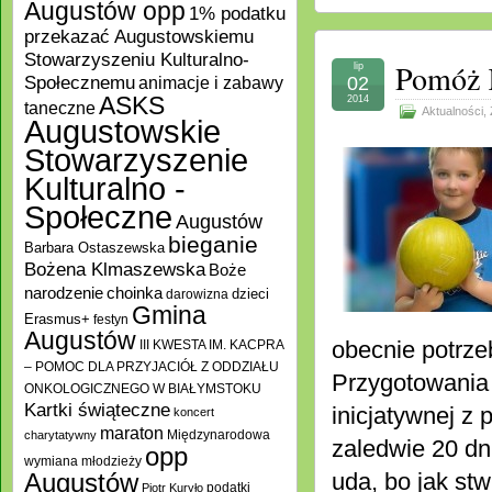
Augustów opp
1% podatku
przekazać Augustowskiemu
Stowarzyszeniu Kulturalno-
Pomóż 
lip
Społecznemu
02
animacje i zabawy
ASKS
2014
taneczne
Aktualności
,
Augustowskie
Stowarzyszenie
Kulturalno -
Społeczne
Augustów
bieganie
Barbara Ostaszewska
Bożena Klmaszewska
Boże
choinka
narodzenie
darowizna
dzieci
Gmina
Erasmus+
festyn
Augustów
obecnie potrz
III KWESTA IM. KACPRA
– POMOC DLA PRZYJACIÓŁ Z ODDZIAŁU
Przygotowania 
ONKOLOGICZNEGO W BIAŁYMSTOKU
Kartki świąteczne
inicjatywnej z
koncert
maraton
Międzynarodowa
charytatywny
zaledwie 20 dn
opp
wymiana młodzieży
uda, bo jak stw
Augustów
podatki
Piotr Kuryło