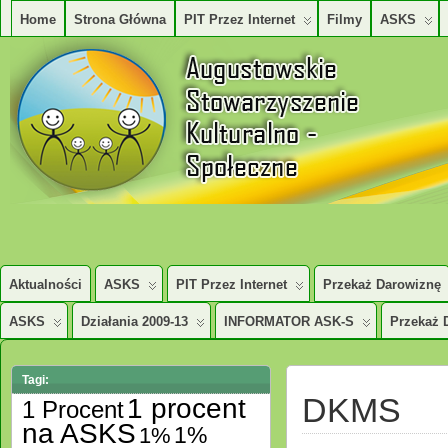
Home
Strona Główna
PIT Przez Internet
Filmy
ASKS
AUGUSTOWSKIE STOWARZYSZENE KULTURALNO – SPOŁECZNE
Aktualności
ASKS
PIT Przez Internet
Przekaż Darowiznę
ASKS
Działania 2009-13
INFORMATOR ASK-S
Przekaż 
Tagi:
DKMS
1 procent
1 Procent
na ASKS
1%
1%