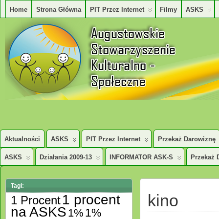
Home
Strona Główna
PIT Przez Internet
Filmy
ASKS
AUGUSTOWSKIE STOWARZYSZENE KULTURALNO – SPOŁECZNE
Aktualności
ASKS
PIT Przez Internet
Przekaż Darowiznę
ASKS
Działania 2009-13
INFORMATOR ASK-S
Przekaż 
Tagi:
kino
1 procent
1 Procent
na ASKS
1%
1%