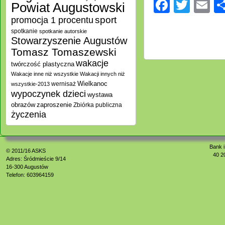
Facebo
Twitt
E
Powiat Augustowski
promocja 1 procentu
sport
spotkanie
spotkanie autorskie
Stowarzyszenie Augustów
Tomasz Tomaszewski
wakacje
twórczość plastyczna
Wakacje inne niż wszystkie
Wakacji innych niż
Wielkanoc
wernisaż
wszystkie-2013
wypoczynek dzieci
wystawa
zaproszenie
obrazów
Zbiórka publiczna
życzenia
Bank i
© 2011/16
ASKS
40 2
Adres: Śródmieście 9/14
16-300 Augustów
Telefon: 603964159