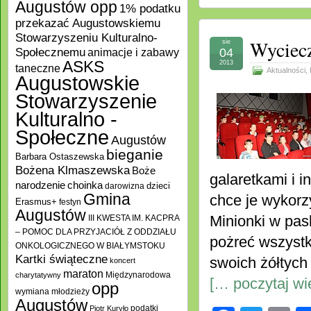
Augustów opp
1% podatku
przekazać Augustowskiemu
Stowarzyszeniu Kulturalno-
Wyciecz
sie
Społecznemu
04
animacje i zabawy
ASKS
2013
taneczne
Aktualności
,
Augustowskie
Stowarzyszenie
Kulturalno -
Społeczne
Augustów
bieganie
Barbara Ostaszewska
Bożena Klmaszewska
Boże
galaretkami i 
choinka
narodzenie
darowizna
dzieci
Gmina
chce je wykorzy
Erasmus+
festyn
Augustów
Minionki w pas
III KWESTA IM. KACPRA
– POMOC DLA PRZYJACIÓŁ Z ODDZIAŁU
pożreć wszystko
ONKOLOGICZNEGO W BIAŁYMSTOKU
Kartki świąteczne
swoich żółtych
koncert
maraton
Międzynarodowa
charytatywny
[… poczytaj wi
opp
wymiana młodzieży
Augustów
podatki
Piotr Kuryło