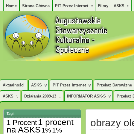
Home
Strona Główna
PIT Przez Internet
Filmy
ASKS
AUGUSTOWSKIE STOWARZYSZENE KULTURALNO – SPOŁECZNE
Aktualności
ASKS
PIT Przez Internet
Przekaż Darowiznę
ASKS
Działania 2009-13
INFORMATOR ASK-S
Przekaż 
Tagi:
obrazy ol
1 procent
1 Procent
na ASKS
1%
1%