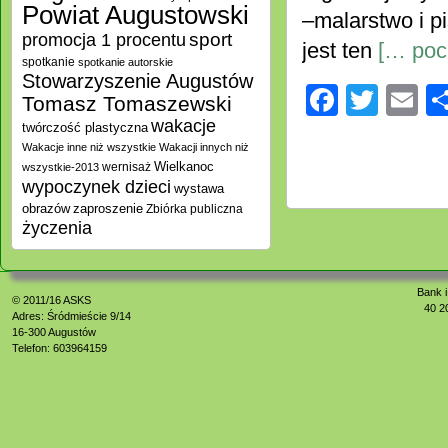
Powiat Augustowski
–malarstwo i 
promocja 1 procentu
sport
jest ten
[… pocz
spotkanie
spotkanie autorskie
Stowarzyszenie Augustów
Facebo
Twitt
E
Tomasz Tomaszewski
wakacje
twórczość plastyczna
Wakacje inne niż wszystkie
Wakacji innych niż
Wielkanoc
wernisaż
wszystkie-2013
wypoczynek dzieci
wystawa
zaproszenie
obrazów
Zbiórka publiczna
życzenia
Bank i
© 2011/16
ASKS
40 2
Adres: Śródmieście 9/14
16-300 Augustów
Telefon: 603964159