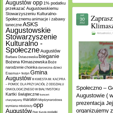
Augustów opp
1% podatku
przekazać Augustowskiemu
Stowarzyszeniu Kulturalno-
Zapras
paź
Społecznemu
30
animacje i zabawy
Klimasz
ASKS
2012
taneczne
Augustowskie
Aktualności
,
Stowarzyszenie
Kulturalno -
Społeczne
Augustów
bieganie
Barbara Ostaszewska
Bożena Klmaszewska
Boże
choinka
narodzenie
darowizna
dzieci
Gmina
Erasmus+
festyn
Augustów
III KWESTA IM. KACPRA
– POMOC DLA PRZYJACIÓŁ Z ODDZIAŁU
Społeczno – G
ONKOLOGICZNEGO W BIAŁYMSTOKU
Kartki świąteczne
Augustowie ( w
koncert
maraton
Międzynarodowa
charytatywny
prezentacja Jej
opp
wymiana młodzieży
organizujemy z
Augustów
podatki
Piotr Kuryło