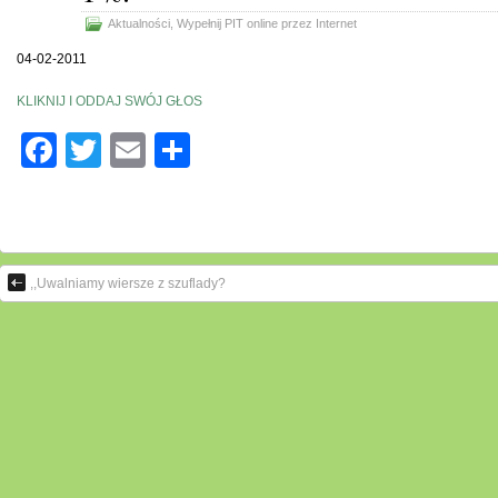
Aktualności
,
Wypełnij PIT online przez Internet
04-02-2011
KLIKNIJ I ODDAJ SWÓJ GŁOS
Facebook
Twitter
Email
Share
,,Uwalniamy wiersze z szuflady?