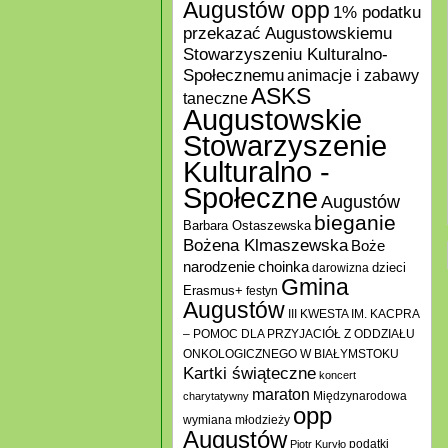
Augustów opp
1% podatku
przekazać Augustowskiemu
Stowarzyszeniu Kulturalno-
Społecznemu
animacje i zabawy
ASKS
taneczne
Augustowskie
Stowarzyszenie
Kulturalno -
Społeczne
Augustów
bieganie
Barbara Ostaszewska
Bożena Klmaszewska
Boże
choinka
narodzenie
darowizna
dzieci
Gmina
Erasmus+
festyn
Augustów
III KWESTA IM. KACPRA
– POMOC DLA PRZYJACIÓŁ Z ODDZIAŁU
ONKOLOGICZNEGO W BIAŁYMSTOKU
Kartki świąteczne
koncert
maraton
Międzynarodowa
charytatywny
opp
wymiana młodzieży
Augustów
podatki
Piotr Kuryło