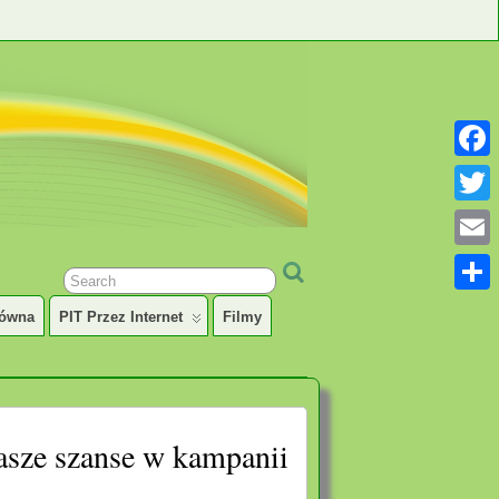
Faceb
Twitter
Email
Share
łówna
PIT Przez Internet
Filmy
asze szanse w kampanii