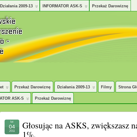
Działania 2009-13
INFORMATOR ASK-S
Przekaż Darowiznę
TURALNO – SPOŁECZNE
et
Przekaż Darowiznę
Działania 2009-13
Filmy
Strona G
ATOR ASK-S
Przekaż Darowiznę
Głosując na ASKS, zwiększasz n
lut
04
1%.
2011