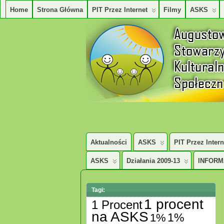
Home
Strona Główna
PIT Przez Internet
Filmy
ASKS
AUGUSTOWSKIE STOWARZYSZENE KUL
Aktualności
ASKS
PIT Przez Intern
ASKS
Działania 2009-13
INFORM
Tagi:
1 procent
1 Procent
na ASKS
1%
1%