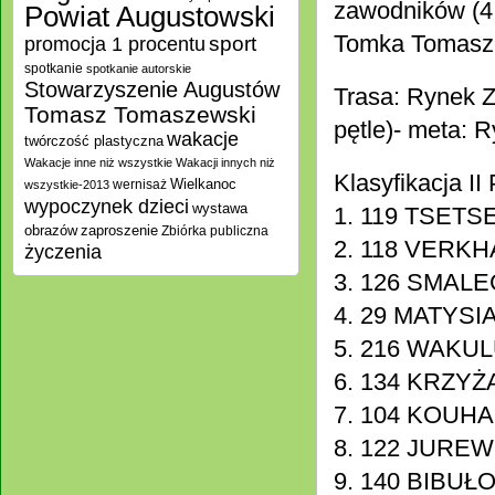
zawodników (4 
Powiat Augustowski
Tomka Tomasze
promocja 1 procentu
sport
spotkanie
spotkanie autorskie
Stowarzyszenie Augustów
Trasa: Rynek Z
Tomasz Tomaszewski
pętle)- meta:
wakacje
twórczość plastyczna
Wakacje inne niż wszystkie
Wakacji innych niż
Klasyfikacja I
Wielkanoc
wernisaż
wszystkie-2013
wypoczynek dzieci
wystawa
1. 119 TSETS
zaproszenie
obrazów
Zbiórka publiczna
2. 118 VERKH
życzenia
3. 126 SMALEC 
4. 29 MATYSIA
5. 216 WAKULU
6. 134 KRZYŻ
7. 104 KOUHAN
8. 122 JUREWI
9. 140 BIBUŁO