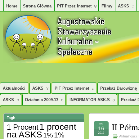
Home
Strona Główna
PIT Przez Internet
Filmy
ASKS
AUGUSTOWSKIE STOWARZYSZENE KULTURALNO – SPOŁECZNE
Aktualności
ASKS
PIT Przez Internet
Przekaż Darowiznę
ASKS
Działania 2009-13
INFORMATOR ASK-S
Przekaż 
Tagi:
II Półm
1 procent
wrz
1 Procent
16
na ASKS
1%
1%
2012
Aktualności
,