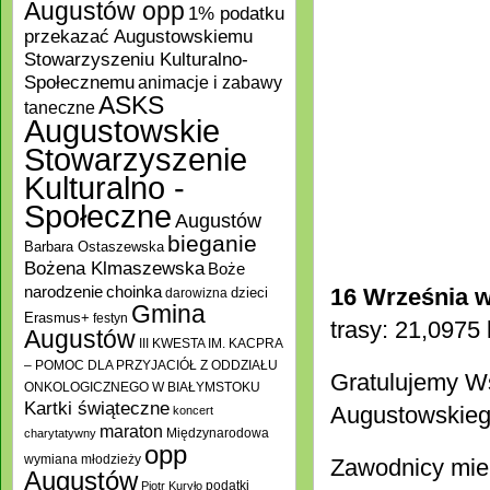
Augustów opp
1% podatku
przekazać Augustowskiemu
Stowarzyszeniu Kulturalno-
Społecznemu
animacje i zabawy
ASKS
taneczne
Augustowskie
Stowarzyszenie
Kulturalno -
Społeczne
Augustów
bieganie
Barbara Ostaszewska
Bożena Klmaszewska
Boże
choinka
narodzenie
16 Września w
darowizna
dzieci
Gmina
Erasmus+
festyn
trasy: 21,0975
Augustów
III KWESTA IM. KACPRA
– POMOC DLA PRZYJACIÓŁ Z ODDZIAŁU
Gratulujemy W
ONKOLOGICZNEGO W BIAŁYMSTOKU
Kartki świąteczne
Augustowskieg
koncert
maraton
Międzynarodowa
charytatywny
opp
wymiana młodzieży
Zawodnicy miel
Augustów
podatki
Piotr Kuryło