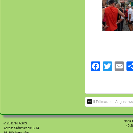
Facebo
Twitt
E
II Półmaraton Augustows
Bank i
© 2011/16
ASKS
40 2
Adres: Śródmieście 9/14
16-300 Augustów