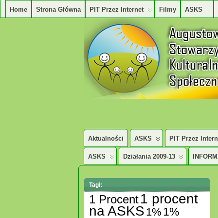
Home
Strona Główna
PIT Przez Internet
Filmy
ASKS
AUGUSTOWSKIE STOWARZYSZENE KUL
Aktualności
ASKS
PIT Przez Intern
ASKS
Działania 2009-13
INFORM
Tagi:
1 procent
1 Procent
na ASKS
1%
1%