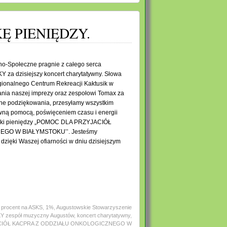
Ę PIENIĘDZY.
no-Społeczne pragnie z całego serca
a dzisiejszy koncert charytatywny. Słowa
gionalnego Centrum Rekreacji Kaktusik w
nia naszej imprezy oraz zespołowi Tomax za
ne podziękowania, przesyłamy wszystkim
owną pomocą, poświęceniem czasu i energii
biórki pieniędzy „POMOC DLA PRZYJACIÓŁ
GO W BIAŁYMSTOKU’’. Jesteśmy
, dzięki Waszej ofiarności w dniu dzisiejszym
 procent na ASKS
,
1%
,
Augustowskie Stowarzyszenie
zespół muzyczny Augustów
,
koncert charytatywny
,
CIÓŁ KACPRA Z ODDZIAŁU ONKOLOGICZNEGO W