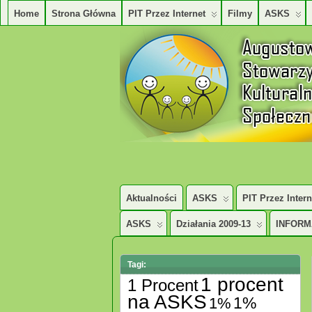
Home
Strona Główna
PIT Przez Internet
Filmy
ASKS
AUGUSTOWSKIE STOWARZYSZENE KUL
Aktualności
ASKS
PIT Przez Intern
ASKS
Działania 2009-13
INFORM
Tagi:
1 procent
1 Procent
na ASKS
1%
1%