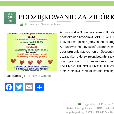
PODZIĘKOWANIE ZA ZBIÓRK
wrz
25
2016
Aktualności
,
Zbiórki publiczne
Augustowskie Stowarzyszenie Kultural
podziękować zespołowi JABBERWOCKY z
podziękowania kierujemy, także do Re
Augustowie, za możliwość zorganizowa
udostępnienie nagłośnienia. Szczegól
uczestnikom, którzy swoją bezinteres
przyczynili się do zorganizowania z
KACPRA Z ODDZIAŁU ONKOLOGICZNE
przeszczęśliwi, że w tak krótkim czasie
udało nam się
[… poczytaj więcej]
Facebook
Twitter
Email
Share
Tagged with:
1 Procent
,
1
Kulturalno -Społeczne
,
JABBERWOCKY 
opp Augustów
,
POMOC DLA PRZYJA