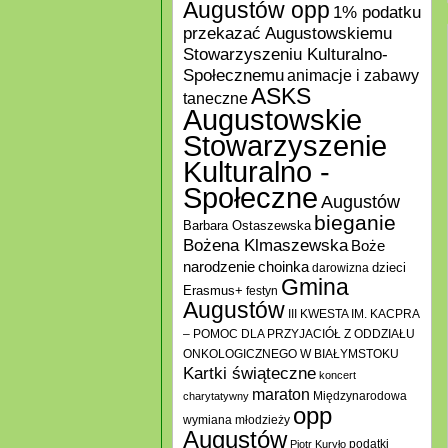
Augustów opp
1% podatku
przekazać Augustowskiemu
Stowarzyszeniu Kulturalno-
Społecznemu
animacje i zabawy
ASKS
taneczne
Augustowskie
Stowarzyszenie
Kulturalno -
Społeczne
Augustów
bieganie
Barbara Ostaszewska
Bożena Klmaszewska
Boże
choinka
narodzenie
darowizna
dzieci
Gmina
Erasmus+
festyn
Augustów
III KWESTA IM. KACPRA
– POMOC DLA PRZYJACIÓŁ Z ODDZIAŁU
ONKOLOGICZNEGO W BIAŁYMSTOKU
Kartki świąteczne
koncert
maraton
Międzynarodowa
charytatywny
opp
wymiana młodzieży
Augustów
podatki
Piotr Kuryło