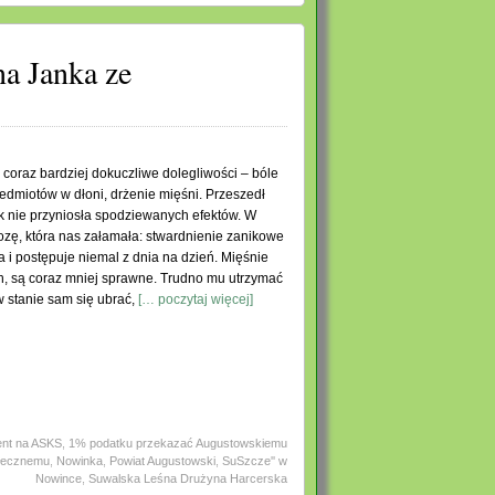
na Janka ze
a coraz bardziej dokuczliwe dolegliwości – bóle
edmiotów w dłoni, drżenie mięśni. Przeszedł
k nie przyniosła spodziewanych efektów. W
ozę, która nas załamała: stwardnienie zanikowe
 i postępuje niemal z dnia na dzień. Mięśnie
h, są coraz mniej sprawne. Trudno mu utrzymać
w stanie sam się ubrać,
[… poczytaj więcej]
ent na ASKS
,
1% podatku przekazać Augustowskiemu
ołecznemu
,
Nowinka
,
Powiat Augustowski
,
SuSzcze'' w
Nowince
,
Suwalska Leśna Drużyna Harcerska