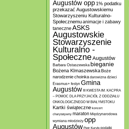
Augustów opp
1% podatku
przekazać Augustowskiemu
Stowarzyszeniu Kulturalno-
Społecznemu
animacje i zabawy
ASKS
taneczne
Augustowskie
Stowarzyszenie
Kulturalno -
Społeczne
Augustów
bieganie
Barbara Ostaszewska
Bożena Klmaszewska
Boże
choinka
narodzenie
darowizna
dzieci
Gmina
Erasmus+
festyn
Augustów
III KWESTA IM. KACPRA
– POMOC DLA PRZYJACIÓŁ Z ODDZIAŁU
ONKOLOGICZNEGO W BIAŁYMSTOKU
Kartki świąteczne
koncert
maraton
Międzynarodowa
charytatywny
opp
wymiana młodzieży
Augustów
podatki
Piotr Kuryło