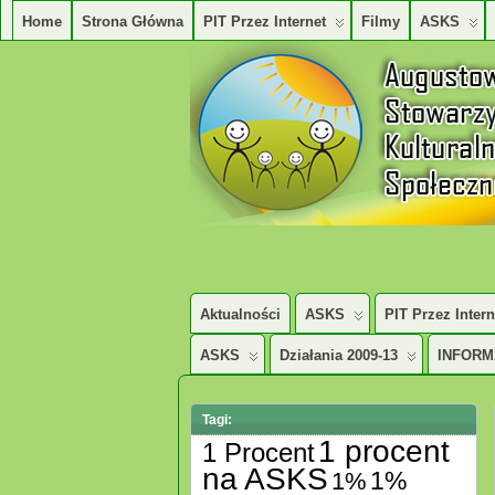
Home
Strona Główna
PIT Przez Internet
Filmy
ASKS
AUGUSTOWSKIE STOWARZYSZENE KUL
Aktualności
ASKS
PIT Przez Intern
ASKS
Działania 2009-13
INFORM
Tagi:
1 procent
1 Procent
na ASKS
1%
1%