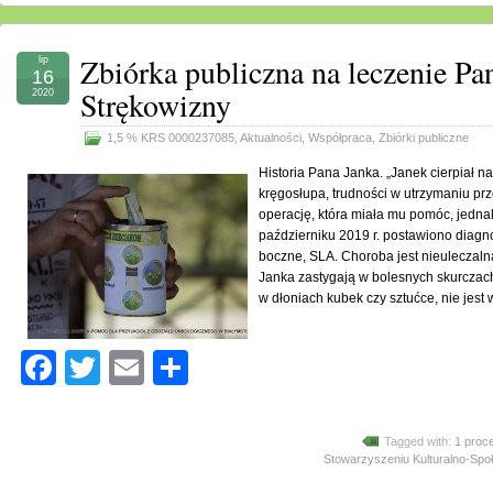
Zbiórka publiczna na leczenie Pa
lip
16
Strękowizny
2020
1,5 % KRS 0000237085
,
Aktualności
,
Współpraca
,
Zbiórki publiczne
Historia Pana Janka. „Janek cierpiał n
kręgosłupa, trudności w utrzymaniu prz
operację, która miała mu pomóc, jedna
październiku 2019 r. postawiono diagn
boczne, SLA. Choroba jest nieuleczalna
Janka zastygają w bolesnych skurczac
w dłoniach kubek czy sztućce, nie jest 
Facebook
Twitter
Email
Share
Tagged with:
1 proc
Stowarzyszeniu Kulturalno-Sp