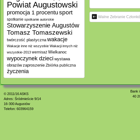
Powiat Augustowski
promocja 1 procentu
sport
Walne Zebranie Członk
spotkanie
spotkanie autorskie
Stowarzyszenie Augustów
Tomasz Tomaszewski
wakacje
twórczość plastyczna
Wakacje inne niż wszystkie
Wakacji innych niż
Wielkanoc
wernisaż
wszystkie-2013
wypoczynek dzieci
wystawa
zaproszenie
obrazów
Zbiórka publiczna
życzenia
Bank i
© 2011/16
ASKS
40 2
Adres: Śródmieście 9/14
16-300 Augustów
Telefon: 603964159