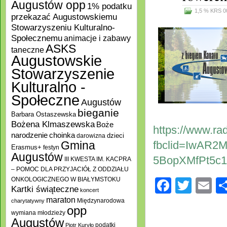
Augustów opp
1% podatku
1,5 % KRS 0
przekazać Augustowskiemu
Stowarzyszeniu Kulturalno-
Społecznemu
animacje i zabawy
ASKS
taneczne
Augustowskie
Stowarzyszenie
Kulturalno -
Społeczne
Augustów
bieganie
Barbara Ostaszewska
Bożena Klmaszewska
Boże
https://www.ra
choinka
narodzenie
darowizna
dzieci
Gmina
fbclid=IwAR2
Erasmus+
festyn
Augustów
5BopXMfPt5c
III KWESTA IM. KACPRA
– POMOC DLA PRZYJACIÓŁ Z ODDZIAŁU
ONKOLOGICZNEGO W BIAŁYMSTOKU
Facebo
Twitt
E
Kartki świąteczne
koncert
maraton
Międzynarodowa
charytatywny
opp
wymiana młodzieży
Augustów
podatki
Piotr Kuryło