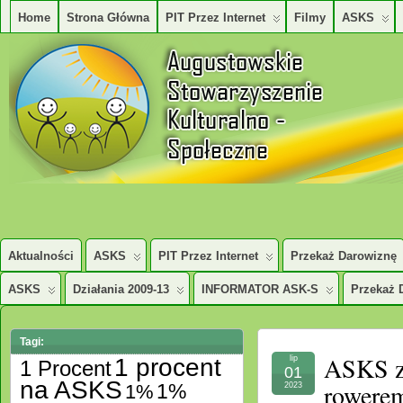
Home
Strona Główna
PIT Przez Internet
Filmy
ASKS
AUGUSTOWSKIE STOWARZYSZENE KULTURALNO – SPOŁECZNE
Aktualności
ASKS
PIT Przez Internet
Przekaż Darowiznę
ASKS
Działania 2009-13
INFORMATOR ASK-S
Przekaż 
Tagi:
ASKS z
1 procent
lip
1 Procent
01
na ASKS
rowerem
1%
1%
2023