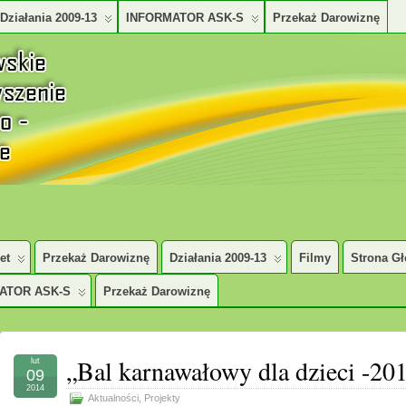
Działania 2009-13
INFORMATOR ASK-S
Przekaż Darowiznę
TURALNO – SPOŁECZNE
et
Przekaż Darowiznę
Działania 2009-13
Filmy
Strona G
ATOR ASK-S
Przekaż Darowiznę
„Bal karnawałowy dla dzieci -20
lut
09
2014
Aktualności
,
Projekty