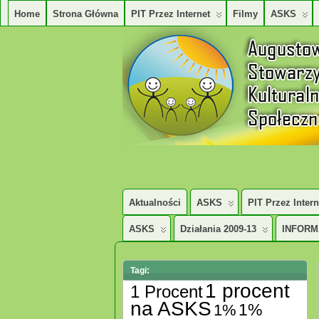
Home
Strona Główna
PIT Przez Internet
Filmy
ASKS
AUGUSTOWSKIE STOWARZYSZENE KUL
Aktualności
ASKS
PIT Przez Intern
ASKS
Działania 2009-13
INFORM
Tagi:
1 procent
1 Procent
na ASKS
1%
1%