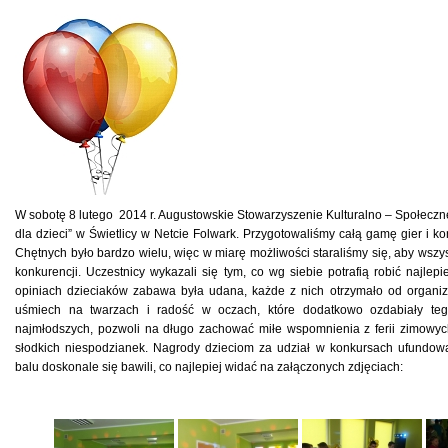
W sobotę 8 lutego 2014 r. Augustowskie Stowarzyszenie Kulturalno – Społeczn
dla dzieci” w Świetlicy w Netcie Folwark. Przygotowaliśmy całą gamę gier i kon
Chętnych było bardzo wielu, więc w miarę możliwości staraliśmy się, aby wszy
konkurencji. Uczestnicy wykazali się tym, co wg siebie potrafią robić najlepi
opiniach dzieciaków zabawa była udana, każde z nich otrzymało od organiz
uśmiech na twarzach i radość w oczach, które dodatkowo ozdabiały teg
najmłodszych, pozwoli na długo zachować miłe wspomnienia z ferii zimowych
słodkich niespodzianek. Nagrody dzieciom za udział w konkursach ufundow
balu doskonale się bawili, co najlepiej widać na załączonych zdjęciach: