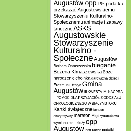
Augustów opp
1% podatku
przekazać Augustowskiemu
Stowarzyszeniu Kulturalno-
Społecznemu
animacje i zabawy
ASKS
taneczne
Augustowskie
Stowarzyszenie
Kulturalno -
Społeczne
Augustów
bieganie
Barbara Ostaszewska
Bożena Klmaszewska
Boże
choinka
narodzenie
darowizna
dzieci
Gmina
Erasmus+
festyn
Augustów
III KWESTA IM. KACPRA
– POMOC DLA PRZYJACIÓŁ Z ODDZIAŁU
ONKOLOGICZNEGO W BIAŁYMSTOKU
Kartki świąteczne
koncert
maraton
Międzynarodowa
charytatywny
opp
wymiana młodzieży
Augustów
podatki
Piotr Kuryło