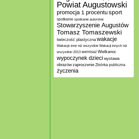
Powiat Augustowski
promocja 1 procentu
sport
spotkanie
spotkanie autorskie
Stowarzyszenie Augustów
Tomasz Tomaszewski
wakacje
twórczość plastyczna
Wakacje inne niż wszystkie
Wakacji innych niż
Wielkanoc
wernisaż
wszystkie-2013
wypoczynek dzieci
wystawa
zaproszenie
obrazów
Zbiórka publiczna
życzenia