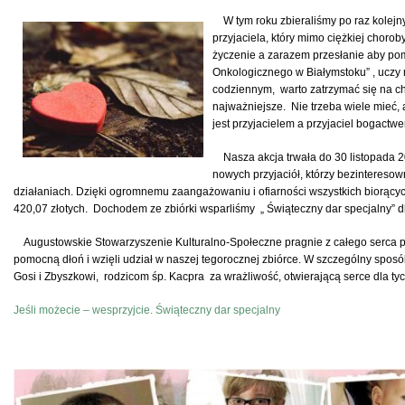
W tym roku zbieraliśmy po raz kolejn
przyjaciela, który mimo ciężkiej choroby
życzenie a zarazem przesłanie aby po
Onkologicznego w Białymstoku” , uczy
codziennym, warto zatrzymać się na ch
najważniejsze. Nie trzeba wiele mieć, 
jest przyjacielem a przyjaciel bogactw
Nasza akcja trwała do 30 listopada 2
nowych przyjaciół, którzy bezinteres
działaniach. Dzięki ogromnemu zaangażowaniu i ofiarności wszystkich biorących
420,07 złotych. Dochodem ze zbiórki wsparliśmy „ Świąteczny dar specjalny” 
Augustowskie Stowarzyszenie Kulturalno-Społeczne pragnie z całego serca p
pomocną dłoń i wzięli udział w naszej tegorocznej zbiórce. W szczególny spos
Gosi i Zbyszkowi, rodzicom śp. Kacpra za wrażliwość, otwierającą serce dla ty
Jeśli możecie – wesprzyjcie. Świąteczny dar specjalny