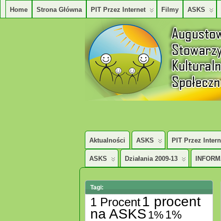
Home
Strona Główna
PIT Przez Internet
Filmy
ASKS
AUGUSTOWSKIE STOWARZYSZENE KUL
Aktualności
ASKS
PIT Przez Intern
ASKS
Działania 2009-13
INFORM
Tagi:
1 procent
1 Procent
na ASKS
1%
1%