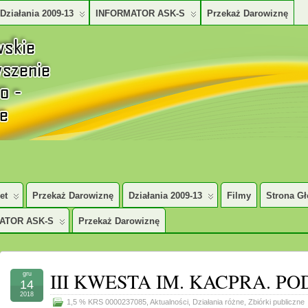
Działania 2009-13
INFORMATOR ASK-S
Przekaż Darowiznę
TURALNO – SPOŁECZNE
et
Przekaż Darowiznę
Działania 2009-13
Filmy
Strona G
ATOR ASK-S
Przekaż Darowiznę
III KWESTA IM. KACPRA. P
gru
14
2018
1,5 % KRS 0000237085
,
Aktualności
,
Działania różne
,
Zbiórki publiczne