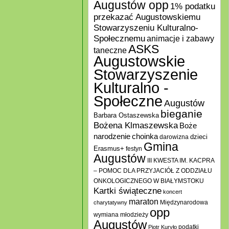
Augustów opp
1% podatku
przekazać Augustowskiemu
Stowarzyszeniu Kulturalno-
Społecznemu
animacje i zabawy
ASKS
taneczne
Augustowskie
Stowarzyszenie
Kulturalno -
Społeczne
Augustów
bieganie
Barbara Ostaszewska
Bożena Klmaszewska
Boże
choinka
narodzenie
darowizna
dzieci
Gmina
Erasmus+
festyn
Augustów
III KWESTA IM. KACPRA
– POMOC DLA PRZYJACIÓŁ Z ODDZIAŁU
ONKOLOGICZNEGO W BIAŁYMSTOKU
Kartki świąteczne
koncert
maraton
Międzynarodowa
charytatywny
opp
wymiana młodzieży
Augustów
podatki
Piotr Kuryło