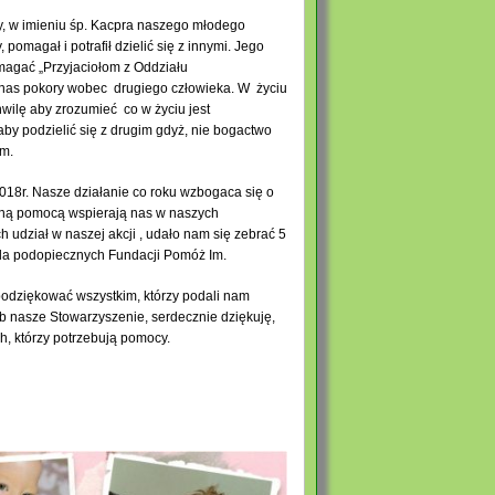
y, w imieniu śp. Kacpra naszego młodego
, pomagał i potrafił dzielić się z innymi. Jego
magać „Przyjaciołom z Oddziału
 nas pokory wobec drugiego człowieka. W życiu
wilę aby zrozumieć co w życiu jest
aby podzielić się z drugim gdyż, nie bogactwo
em.
018r. Nasze działanie co roku wzbogaca się o
owną pomocą wspierają nas w naszych
 udział w naszej akcji , udało nam się zebrać 5
dla podopiecznych Fundacji Pomóż Im.
odziękować wszystkim, którzy podali nam
ób nasze Stowarzyszenie, serdecznie dziękuję,
ch, którzy potrzebują pomocy.