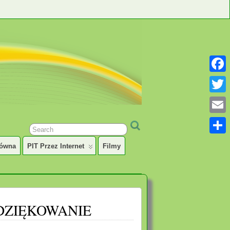
Faceb
Twitter
Email
Share
łówna
PIT Przez Internet
Filmy
ODZIĘKOWANIE