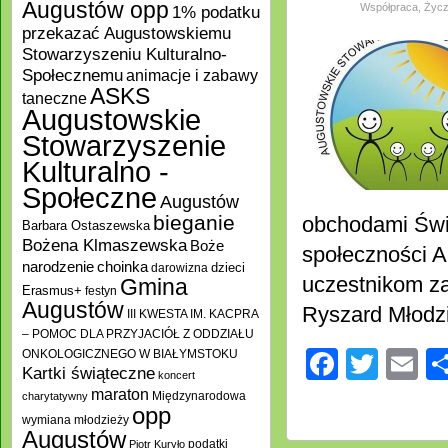
Augustów opp
Współpraca
,
Życz
1% podatku
przekazać Augustowskiemu
Stowarzyszeniu Kulturalno-
Społecznemu
animacje i zabawy
ASKS
taneczne
Augustowskie
Stowarzyszenie
Kulturalno -
Społeczne
Augustów
bieganie
obchodami Świ
Barbara Ostaszewska
Bożena Klmaszewska
Boże
społeczności A
choinka
narodzenie
darowizna
dzieci
uczestnikom z
Gmina
Erasmus+
festyn
Augustów
Ryszard Młodz
III KWESTA IM. KACPRA
– POMOC DLA PRZYJACIÓŁ Z ODDZIAŁU
Facebo
Twitt
E
ONKOLOGICZNEGO W BIAŁYMSTOKU
Kartki świąteczne
koncert
maraton
Międzynarodowa
charytatywny
opp
wymiana młodzieży
Augustów
podatki
Piotr Kuryło