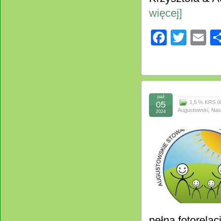
więcej]
Facebo
Twitt
E
paź
1,5 % KRS 0
05
Augustowski
,
Nas
2024
pełna fotorela