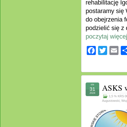
rehabilitację 
postaramy się
do obejrzenia f
podzielić się 
poczytaj więcej
Facebo
Twitt
E
ASKS w
sie
31
2024
1,5 % KRS 0
Augustowski
,
Wsp