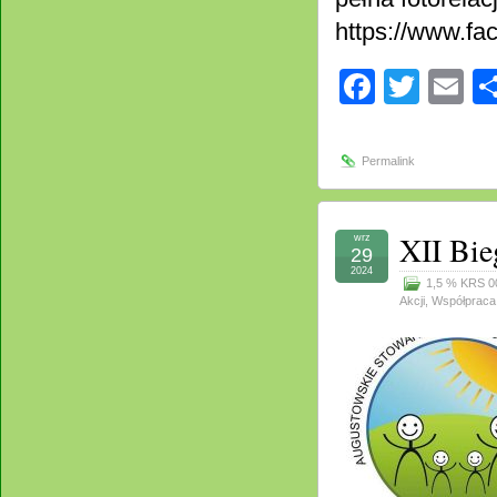
https://www.
Facebo
Twitt
E
Permalink
XII Bie
wrz
29
2024
1,5 % KRS 0
Akcji
,
Współpraca