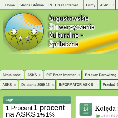
Home
Strona Główna
PIT Przez Internet
Filmy
ASKS
AUGUSTOWSKIE STOWARZYSZENE KULTURALNO – SPOŁECZNE
Aktualności
ASKS
PIT Przez Internet
Przekaż Darowiznę
ASKS
Działania 2009-13
INFORMATOR ASK-S
Przekaż 
Tagi:
Kolęda 
1 procent
gru
1 Procent
14
na ASKS
1%
1%
2025
1,5 % KRS 0