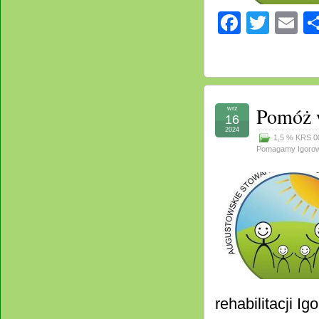
Facebo
Twitt
E
Pomóż w
wrz
16
2024
1,5 % KRS 0
Pomagamy Igorow
rehabilitacji I