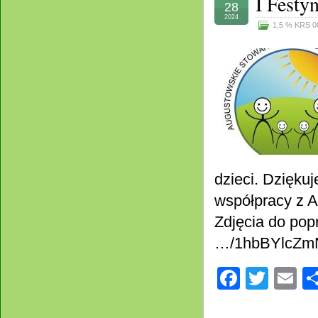
I Festy
28
2024
1,5 % KRS 0
dzieci. Dzięku
współpracy z A
Zdjęcia do popr
…/1hbBYlcZ
Facebo
Twitt
E