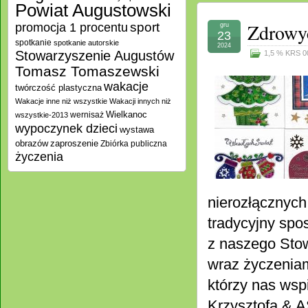
Powiat Augustowski
Zdrowyc
promocja 1 procentu
sport
gru
23
spotkanie
spotkanie autorskie
2024
Stowarzyszenie Augustów
1,5 % KRS 0
Tomasz Tomaszewski
wakacje
twórczość plastyczna
Wakacje inne niż wszystkie
Wakacji innych niż
Wielkanoc
wernisaż
wszystkie-2013
wypoczynek dzieci
wystawa
zaproszenie
obrazów
Zbiórka publiczna
życzenia
nierozłącznyc
tradycyjny spo
z naszego Stow
wraz życzenia
którzy nas wsp
Krzysztofa & A