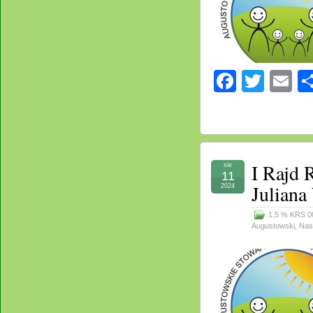
Facebo
Twitt
E
I Rajd 
sie
11
Juliana
2024
1,5 % KRS 0
Augustowski
,
Nas