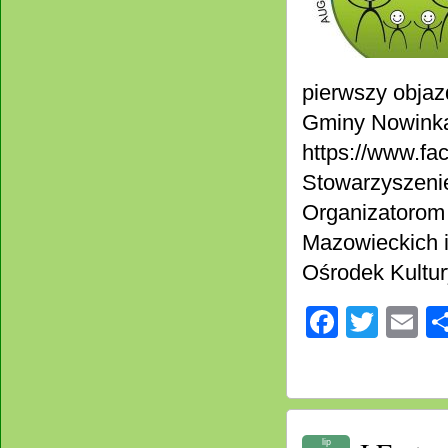
pierwszy obja
Gminy Nowinka 
https://www.f
Stowarzyszenie
Organizatorom
Mazowieckich i
Ośrodek Kultu
Facebo
Twitt
E
lip