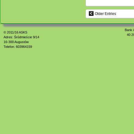
Older Entries
Bank i
© 2011/16
ASKS
40 2
Adres: Śródmieście 9/14
16-300 Augustów
Telefon: 603964159