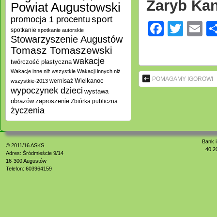
Zaryb Kana
Powiat Augustowski
promocja 1 procentu
sport
Facebo
Twitt
E
spotkanie
spotkanie autorskie
Stowarzyszenie Augustów
Tomasz Tomaszewski
wakacje
twórczość plastyczna
Wakacje inne niż wszystkie
Wakacji innych niż
POMAGAMY IGOROWI
Wielkanoc
wernisaż
wszystkie-2013
wypoczynek dzieci
wystawa
zaproszenie
obrazów
Zbiórka publiczna
życzenia
Bank i
© 2011/16
ASKS
40 2
Adres: Śródmieście 9/14
16-300 Augustów
Telefon: 603964159