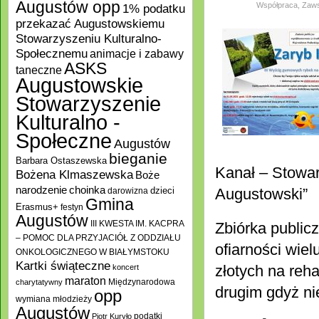
Augustów opp
Współpraca
,
Zaws
1% podatku
przekazać Augustowskiemu
Stowarzyszeniu Kulturalno-
Społecznemu
animacje i zabawy
ASKS
taneczne
Augustowskie
Stowarzyszenie
Kulturalno -
Społeczne
Augustów
bieganie
Barbara Ostaszewska
Kanał – Stowar
Bożena Klmaszewska
Boże
choinka
narodzenie
Augustowski”
darowizna
dzieci
Gmina
Erasmus+
festyn
Augustów
III KWESTA IM. KACPRA
Zbiórka publi
– POMOC DLA PRZYJACIÓŁ Z ODDZIAŁU
ofiarności wie
ONKOLOGICZNEGO W BIAŁYMSTOKU
Kartki świąteczne
złotych na reha
koncert
maraton
Międzynarodowa
charytatywny
drugim gdyż ni
opp
wymiana młodzieży
Augustów
podatki
Piotr Kuryło