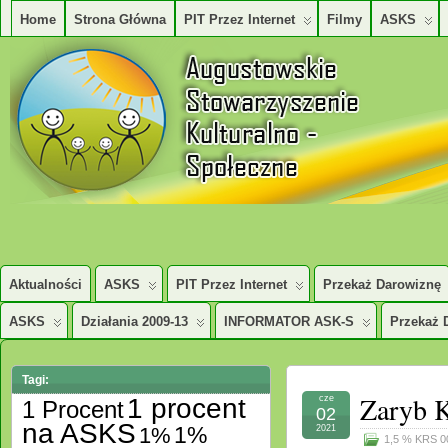
Home
Strona Główna
PIT Przez Internet
Filmy
ASKS
AUGUSTOWSKIE STOWARZYSZENE KULTURALNO – SPOŁECZNE
Aktualności
ASKS
PIT Przez Internet
Przekaż Darowiznę
ASKS
Działania 2009-13
INFORMATOR ASK-S
Przekaż 
Tagi:
Zaryb K
1 procent
cze
1 Procent
02
na ASKS
1%
1%
2021
1,5 % KRS 0