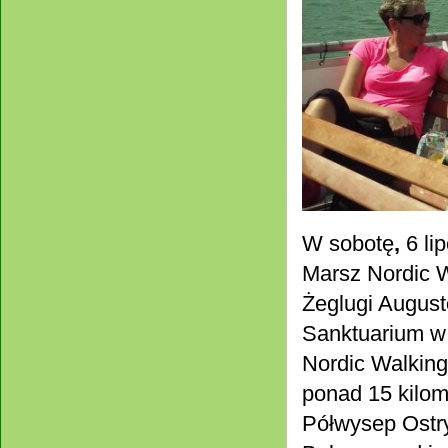
W sobotę
,
6 li
Marsz Nordic W
Żeglugi August
Sanktuarium w
Nordic Walking
ponad 15 kilom
Półwysep Ostr