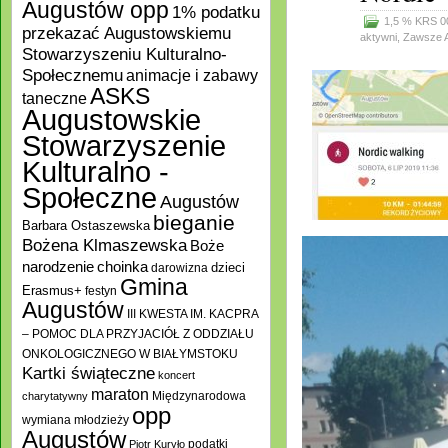
Augustów opp
1% podatku
1,5 % KRS 0
przekazać Augustowskiemu
aktywni
,
Zawsze 
Stowarzyszeniu Kulturalno-
Społecznemu
animacje i zabawy
ASKS
taneczne
Augustowskie
Stowarzyszenie
Kulturalno -
Społeczne
Augustów
bieganie
Barbara Ostaszewska
Bożena Klmaszewska
Boże
choinka
narodzenie
darowizna
dzieci
Gmina
Erasmus+
festyn
Augustów
III KWESTA IM. KACPRA
– POMOC DLA PRZYJACIÓŁ Z ODDZIAŁU
ONKOLOGICZNEGO W BIAŁYMSTOKU
Kartki świąteczne
koncert
maraton
Międzynarodowa
charytatywny
opp
wymiana młodzieży
Augustów
podatki
Piotr Kuryło