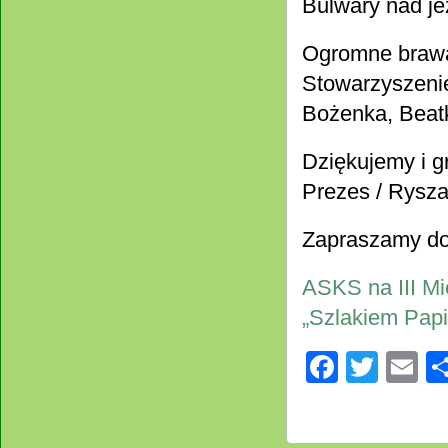
Bulwary nad je
Ogromne brawa 
Stowarzyszenie
Bożenka, Beatk
Dziękujemy i g
Prezes / Rysz
Zapraszamy do o
ASKS na III M
„Szlakiem Pap
Facebo
Twitt
E