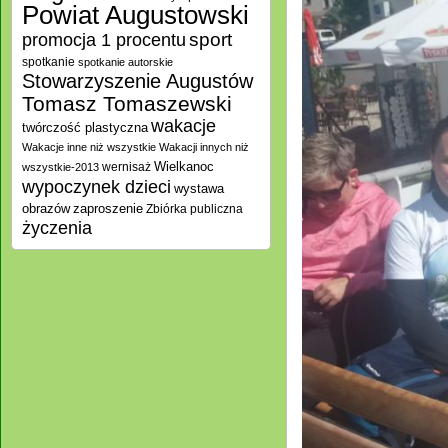
Powiat Augustowski
promocja 1 procentu
sport
spotkanie
spotkanie autorskie
Stowarzyszenie Augustów
Tomasz Tomaszewski
wakacje
twórczość plastyczna
Wakacje inne niż wszystkie
Wakacji innych niż
Wielkanoc
wernisaż
wszystkie-2013
wypoczynek dzieci
wystawa
zaproszenie
obrazów
Zbiórka publiczna
życzenia