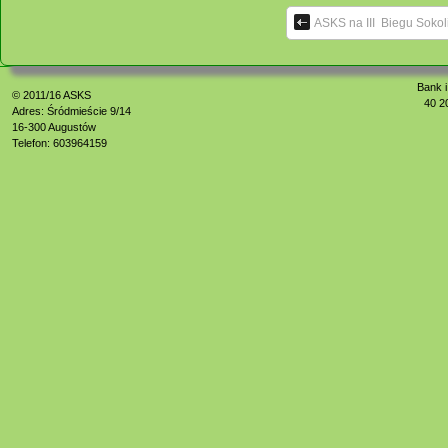
ASKS na III Biegu Soko
Bank i
© 2011/16
ASKS
40 2
Adres: Śródmieście 9/14
16-300 Augustów
Telefon: 603964159