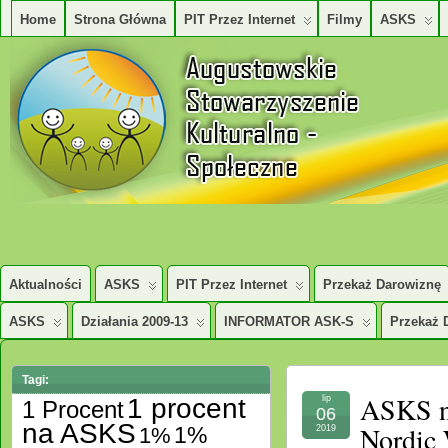
Home
Strona Główna
PIT Przez Internet
Filmy
ASKS
AUGUSTOWSKIE STOWARZYSZENE KULTURALNO – SPOŁECZNE
Aktualności
ASKS
PIT Przez Internet
Przekaż Darowiznę
ASKS
Działania 2009-13
INFORMATOR ASK-S
Przekaż 
Tagi:
ASKS n
1 procent
lip
1 Procent
06
na ASKS
Nordic 
1%
1%
2019