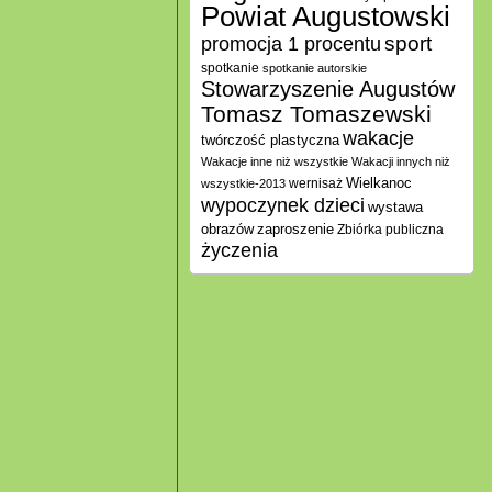
Powiat Augustowski
promocja 1 procentu
sport
spotkanie
spotkanie autorskie
Stowarzyszenie Augustów
Tomasz Tomaszewski
wakacje
twórczość plastyczna
Wakacje inne niż wszystkie
Wakacji innych niż
Wielkanoc
wernisaż
wszystkie-2013
wypoczynek dzieci
wystawa
zaproszenie
obrazów
Zbiórka publiczna
życzenia