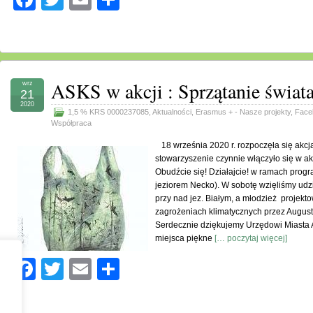
ASKS w akcji : Sprzątanie świat
wrz
21
2020
1,5 % KRS 0000237085
,
Aktualności
,
Erasmus + - Nasze projekty
,
Face
Współpraca
18 września 2020 r. rozpoczęła się akcj
stowarzyszenie czynnie włączyło się w akc
Obudźcie się! Działajcie! w ramach progr
jeziorem Necko). W sobotę wzięliśmy udz
przy nad jez. Białym, a młodzież projek
zagrożeniach klimatycznych przez Augus
Serdecznie dziękujemy Urzędowi Miasta 
miejsca piękne
[… poczytaj więcej]
Facebook
Twitter
Email
Share