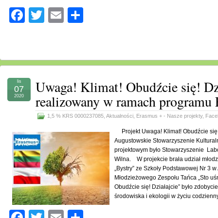
Facebook
Twitter
Email
Share
Uwaga! Klimat! Obudźcie się! Dzi
lis
07
realizowany w ramach programu
2020
1,5 % KRS 0000237085
,
Aktualności
,
Erasmus + - Nasze projekty
,
Face
Projekt Uwaga! Klimat! Obudźcie się! 
Augustowskie Stowarzyszenie Kultural
projektowym było Stowarzyszenie Labd
Wilna. W projekcie brała udział młod
„Bystry” ze Szkoły Podstawowej Nr 3 w
Młodzieżowego Zespołu Tańca „Sto uś
Obudźcie się! Działajcie” było zdobyci
środowiska i ekologii w życiu codzie
Facebook
Twitter
Email
Share