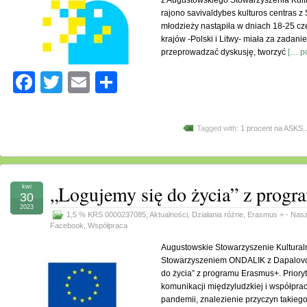
z Augustowskiego Stowarzyszenia Kult
rajono savivaldybes kulturos centras z
młodzieży nastąpiła w dniach 18-25 cz
krajów -Polski i Litwy- miała za zadani
przeprowadzać dyskusję, tworzyć
[… po
Facebook
Twitter
Email
Share
Tagged with:
1 procent na ASKS
,
„Logujemy się do życia” z prog
kwi
30
2023
1,5 % KRS 0000237085
,
Aktualności
,
Działania różne
,
Erasmus + - Nasz
Facebook
,
Współpraca
Augustowskie Stowarzyszenie Kultural
Stowarzyszeniem ONDALIK z Dapalovce 
do życia” z programu Erasmus+. Priory
komunikacji międzyludzkiej i współpracy
pandemii, znalezienie przyczyn takiego