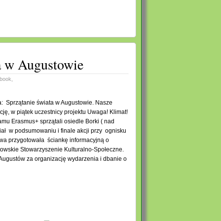
a w Augustowie
book
,
a: Sprzątanie świata w Augustowie. Nasze
ję, w piątek uczestnicy projektu Uwaga! Klimat!
amu Erasmus+ sprzątali osiedle Borki ( nad
iał w podsumowaniu i finale akcji przy ognisku
towa przygotowała ściankę informacyjną o
towskie Stowarzyszenie Kulturalno-Społeczne.
Augustów za organizację wydarzenia i dbanie o