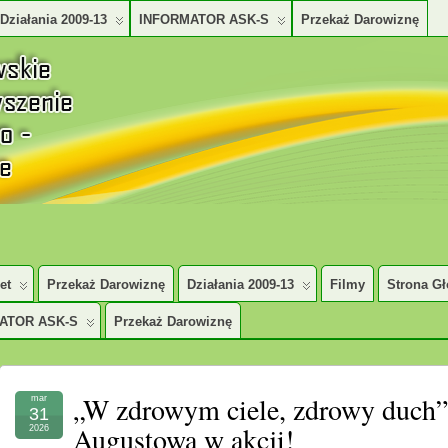
Działania 2009-13
INFORMATOR ASK-S
Przekaż Darowiznę
TURALNO – SPOŁECZNE
et
Przekaż Darowiznę
Działania 2009-13
Filmy
Strona G
ATOR ASK-S
Przekaż Darowiznę
„W zdrowym ciele, zdrowy duch”
mar
31
Augustowa w akcji!
2026