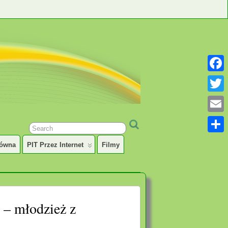
Faceb
Twitter
Email
Share
łówna
PIT Przez Internet
Filmy
 – młodzież z