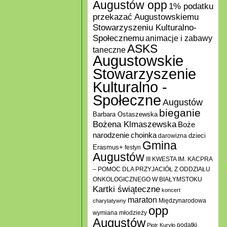
Augustów opp
1% podatku
przekazać Augustowskiemu
Stowarzyszeniu Kulturalno-
Społecznemu
animacje i zabawy
ASKS
taneczne
Augustowskie
Stowarzyszenie
Kulturalno -
Społeczne
Augustów
bieganie
Barbara Ostaszewska
Bożena Klmaszewska
Boże
choinka
narodzenie
darowizna
dzieci
Gmina
Erasmus+
festyn
Augustów
III KWESTA IM. KACPRA
– POMOC DLA PRZYJACIÓŁ Z ODDZIAŁU
ONKOLOGICZNEGO W BIAŁYMSTOKU
Kartki świąteczne
koncert
maraton
Międzynarodowa
charytatywny
opp
wymiana młodzieży
Augustów
podatki
Piotr Kuryło