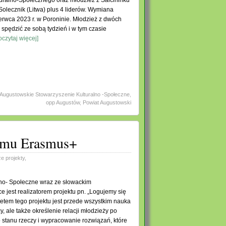
uralno-Społecznego oraz młodzież z Salcininku
 Solecznik (Litwa) plus 4 liderów. Wymiana
erwca 2023 r. w Poroninie. Młodzież z dwóch
e spędzić ze sobą tydzień i w tym czasie
czytaj więcej]
Augustowskie Stowarzyszenie Kulturalno -Społeczne
,
opp Augustów
,
Powiat Augustowski
ramu Erasmus+
e projekty
,
no- Społeczne wraz ze słowackim
jest realizatorem projektu pn. „Logujemy się
tetem tego projektu jest przede wszystkim nauka
, ale także określenie relacji młodzieży po
 stanu rzeczy i wypracowanie rozwiązań, które