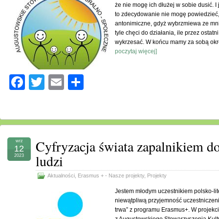
że nie mogę ich dłużej w sobie dusić. I
to zdecydowanie nie mogę powiedzieć,
antonimiczne, gdyż wybrzmiewa ze mni
tyle chęci do działania, ile przez ostat
wykrzesać. W końcu mamy za sobą okre
poczytaj więcej]
Facebook
Twitter
Email
Share
Cyfryzacja świata zapalnikiem d
wrz
12
ludzi
2023
Aktualności
,
Erasmus + - Nasze projekty
,
Projekty
Jestem młodym uczestnikiem polsko-li
niewątpliwą przyjemność uczestniczeni
trwa” z programu Erasmus+. W projekcie