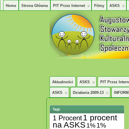
Home
Strona Główna
PIT Przez Internet
Filmy
ASKS
AUGUSTOWSKIE STOWARZYSZENE KUL
Aktualności
ASKS
PIT Przez Intern
ASKS
Działania 2009-13
INFORM
Tagi:
1 procent
1 Procent
na ASKS
1%
1%