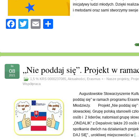
inicjatywy ludzi młodych. Dzięki realiz
i metodami oraz sami stworzymy swoj
Facebook
Twitter
Email
Share
„Nie poddaj się”. Projekt w ram
lis
08
2021
1,5 % KRS 0000237085
,
Aktualności
,
Erasmus + - Nasze projekty
,
Proje
Współpraca
Augustowskie Stowarzyszenie Kultura
poddaj się” w ramach programu Erasm
Młodzieży. Projekt „Nie poddaj się” b
słowackiej. Grupę polską stanowili cz
osób i 2 liderów, natomiast grupę sło
„ONDALIK” z Depalovic także 20 osób i
spotkanie dwóch na działaniach proje
DAJ SIĘ”., urokliwej miejscowości w
[…