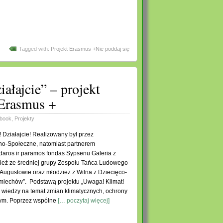
Tagged with:
Projekt Erasmus +Nie poddaj się
ałajcie” – projekt
 Erasmus +
book
,
Projekty
Działajcie! Realizowany był przez
no-Społeczne, natomiast partnerem
aros ir paramos fondas Sypsenu Galeria z
zież ze średniej grupy Zespołu Tańca Ludowego
 Augustowie oraz młodzież z Wilna z Dziecięco-
miechów”. Podstawą projektu „Uwaga! Klimat!
e wiedzy na temat zmian klimatycznych, ochrony
nnym. Poprzez wspólne
[… poczytaj więcej]