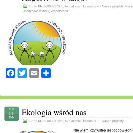
1,5 % KRS 0000237085
,
Aktualności
,
Erasmus + - Nasze projekty
,
Face
Członkowie w Akcji
,
Współpraca
Facebook
Twitter
Email
Share
Ekologia wśród nas
mar
06
2024
1,5 % KRS 0000237085
,
Aktualności
,
Erasmus + - Nasze projekty
Nie wiem, czy wstęp jest odpowiednim