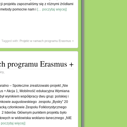
acji projektu zapoznaliśmy się z różnymi źródłami
e metody pomocne nam i
[… poczytaj więcej]
Tagged with:
Projekt w ramach programu Erasmus +
ach programu Erasmus +
kty
,
lno – Społeczne zrealizowało projekt „Nie
us + Akcja 1, Mobilność edukacyjna Wymiana
ył wynikiem współpracy dwu grup: polskiej i
łonkowie augustowskiego zespołu „Bystry” 20
wacką członkowie Zespołu Folklorystycznego
 2 liderów. Głównym punktem projektu było
ktowych w widowiska woklano-tanecznego „NIE
 poczytaj więcej]