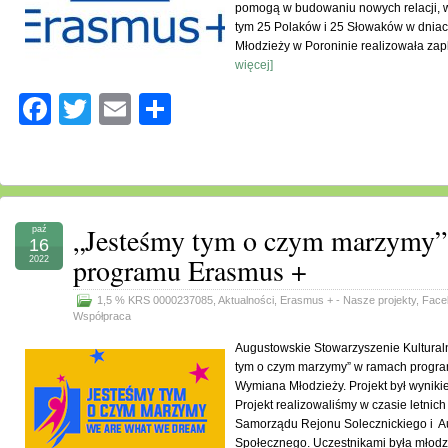
pomogą w budowaniu nowych relacji, w
tym 25 Polaków i 25 Słowaków w dnia
Młodzieży w Poroninie realizowała za
więcej]
Facebook
Twitter
Email
Share
„Jesteśmy tym o czym marzymy”
paź
16
programu Erasmus +
2022
1,5 % KRS 0000237085
,
Aktualności
,
Erasmus + - Nasze projekty
,
Face
Współpraca
Augustowskie Stowarzyszenie Kulturaln
tym o czym marzymy” w ramach progra
Wymiana Młodzieży. Projekt był wynikie
Projekt realizowaliśmy w czasie letnic
Samorządu Rejonu Solecznickiego i A
Społecznego. Uczestnikami była młodzi