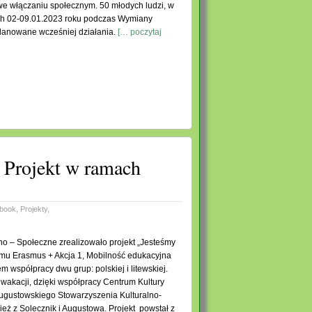
e włączaniu społecznym. 50 młodych ludzi, w
ch 02-09.01.2023 roku podczas Wymiany
planowane wcześniej działania.
[… poczytaj
 Projekt w ramach
book
,
Projekty
,
o – Społeczne zrealizowało projekt „Jesteśmy
mu Erasmus + Akcja 1, Mobilność edukacyjna
m współpracy dwu grup: polskiej i litewskiej.
h wakacji, dzięki współpracy Centrum Kultury
ugustowskiego Stowarzyszenia Kulturalno-
eż z Solecznik i Augustowa. Projekt powstał z