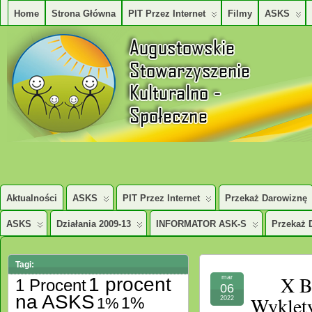
Home
Strona Główna
PIT Przez Internet
Filmy
ASKS
AUGUSTOWSKIE STOWARZYSZENE KULTURALNO – SPOŁECZNE
Aktualności
ASKS
PIT Przez Internet
Przekaż Darowiznę
ASKS
Działania 2009-13
INFORMATOR ASK-S
Przekaż 
Tagi:
X Bieg
1 procent
mar
1 Procent
06
na ASKS
Wyklęty
1%
1%
2022