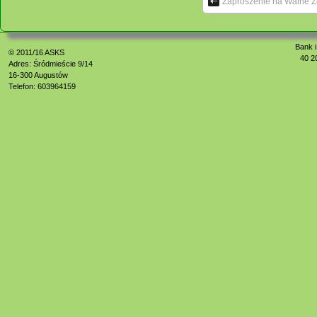
Zaproszenie na Walne Z
Bank i
© 2011/16
ASKS
40 2
Adres: Śródmieście 9/14
16-300 Augustów
Telefon: 603964159