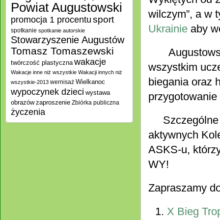
Powiat Augustowski
wilczym”, a w 
promocja 1 procentu
sport
Ukrainie
aby we
spotkanie
spotkanie autorskie
Stowarzyszenie Augustów
Tomasz Tomaszewski
Augustowskie 
wakacje
twórczość plastyczna
wszystkim ucz
Wakacje inne niż wszystkie
Wakacji innych niż
biegania oraz 
Wielkanoc
wernisaż
wszystkie-2013
wypoczynek dzieci
wystawa
przygotowanie
zaproszenie
obrazów
Zbiórka publiczna
życzenia
Szczególne po
aktywnych Kol
ASKS-u, którzy
WY!
Zapraszamy do o
X Bieg Tro