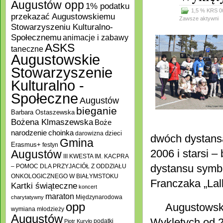
Augustów opp
1% podatku
1,5 % KRS 0
przekazać Augustowskiemu
Zawsze aktywni
Stowarzyszeniu Kulturalno-
Społecznemu
animacje i zabawy
ASKS
taneczne
Augustowskie
Stowarzyszenie
Kulturalno -
Społeczne
Augustów
bieganie
Barbara Ostaszewska
Bożena Klmaszewska
Boże
choinka
narodzenie
darowizna
dzieci
dwóch dystansa
Gmina
Erasmus+
festyn
2006 i starsi –
Augustów
III KWESTA IM. KACPRA
dystansu symbo
– POMOC DLA PRZYJACIÓŁ Z ODDZIAŁU
ONKOLOGICZNEGO W BIAŁYMSTOKU
Franczaka „Lal
Kartki świąteczne
koncert
maraton
Międzynarodowa
charytatywny
opp
Augustowskie
wymiana młodzieży
Augustów
Wyklętych od 2
podatki
Piotr Kuryło