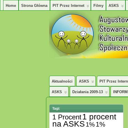
Home
Strona Główna
PIT Przez Internet
Filmy
ASKS
AUGUSTOWSKIE STOWARZYSZENE KUL
Aktualności
ASKS
PIT Przez Intern
ASKS
Działania 2009-13
INFORM
Tagi:
1 procent
1 Procent
na ASKS
1%
1%