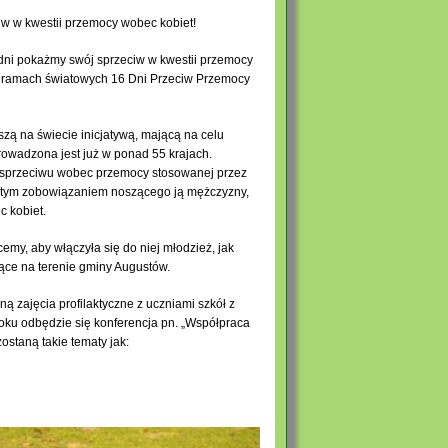
iw w kwestii przemocy wobec kobiet!
6 dni pokażmy swój sprzeciw w kwestii przemocy
 ramach światowych 16 Dni Przeciw Przemocy
zą na świecie inicjatywą, mającą na celu
owadzona jest już w ponad 55 krajach.
m sprzeciwu wobec przemocy stosowanej przez
istym zobowiązaniem noszącego ją mężczyzny,
c kobiet.
my, aby włączyła się do niej młodzież, jak
ające na terenie gminy Augustów.
zajęcia profilaktyczne z uczniami szkół z
oku odbędzie się konferencja pn. „Współpraca
ostaną takie tematy jak: