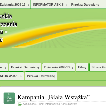
Działania 2009-13
INFORMATOR ASK-S
Przekaż Darowiznę
TURALNO – SPOŁECZNE
et
Przekaż Darowiznę
Działania 2009-13
Filmy
Strona G
ATOR ASK-S
Przekaż Darowiznę
Kampania „Biała Wstążka”
lis
24
2017
Aktualności
,
Punkt Informacyjno-Konsultacyjny