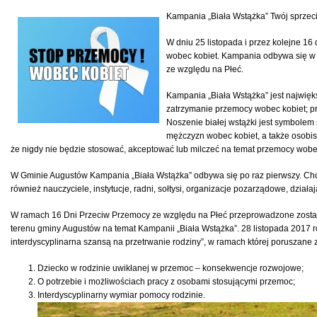
Kampania „Biała Wstążka” Twój sprzec
W dniu 25 listopada i przez kolejne 1
wobec kobiet. Kampania odbywa się w
ze względu na Płeć.
Kampania „Biała Wstążka” jest najwięks
zatrzymanie przemocy wobec kobiet; pr
Noszenie białej wstążki jest symbole
mężczyzn wobec kobiet, a także osob
że nigdy nie będzie stosować, akceptować lub milczeć na temat przemocy wobe
W Gminie Augustów Kampania „Biała Wstążka” odbywa się po raz pierwszy. Chce
również nauczyciele, instytucje, radni, sołtysi, organizacje pozarządowe, dział
W ramach 16 Dni Przeciw Przemocy ze względu na Płeć przeprowadzone zostaną 
terenu gminy Augustów na temat Kampanii „Biała Wstążka”. 28 listopada 2017 r
interdyscyplinarna szansą na przetrwanie rodziny”, w ramach której poruszane z
Dziecko w rodzinie uwikłanej w przemoc – konsekwencje rozwojowe;
O potrzebie i możliwościach pracy z osobami stosującymi przemoc;
Interdyscyplinarny wymiar pomocy rodzinie.