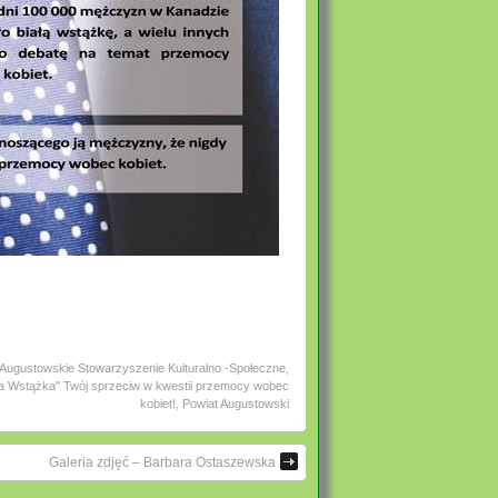
Augustowskie Stowarzyszenie Kulturalno -Społeczne
,
ła Wstążka" Twój sprzeciw w kwestii przemocy wobec
kobiet!
,
Powiat Augustowski
Galeria zdjęć – Barbara Ostaszewska