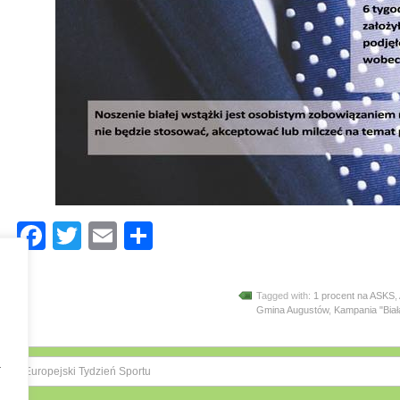
Facebook
Twitter
Email
Share
Tagged with:
1 procent na ASKS
,
Gmina Augustów
,
Kampania "Bia
a
Europejski Tydzień Sportu