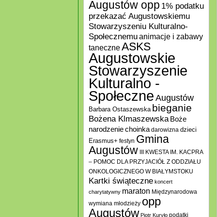
Augustów opp
1% podatku
przekazać Augustowskiemu
Stowarzyszeniu Kulturalno-
Społecznemu
animacje i zabawy
ASKS
taneczne
Augustowskie
Stowarzyszenie
Kulturalno -
Społeczne
Augustów
bieganie
Barbara Ostaszewska
Bożena Klmaszewska
Boże
choinka
narodzenie
darowizna
dzieci
Gmina
Erasmus+
festyn
Augustów
III KWESTA IM. KACPRA
– POMOC DLA PRZYJACIÓŁ Z ODDZIAŁU
ONKOLOGICZNEGO W BIAŁYMSTOKU
Kartki świąteczne
koncert
maraton
Międzynarodowa
charytatywny
opp
wymiana młodzieży
Augustów
podatki
Piotr Kuryło